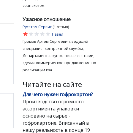
соцпакетом.
Ужасное отношение
Русатом Сервис
(1 отзыв)
star
star
star
star
star
Павел
Громов Артем Сергеевич, ведущий
специалист контрактной службы,
Департамент закупок, связался с нами,
сделал коммерческое предложение по
реализации ква...
Читайте на сайте
Для чего нужен гофрокартон?
Производство огромного
ассортимента упаковки
основано на сырье -
гофрокартоне. Вписанный в
нашу реальность в конце 19