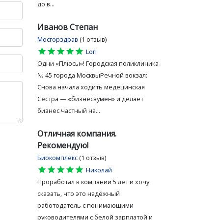
до в...
Иванов Степан
Мосгорздрав
(1 отзыв)
star
star
star
star
star
Lori
Одни «Плюсы»! Городская поликлиника
№ 45 города МосквыРечной вокзал:
Снова начала ходить медецинская
Сестра — «бизнесвумен» и делает
бизнес частный на...
Отличная компания.
Рекомендую!
Биокомплекс
(1 отзыв)
star
star
star
star
star
Николай
Проработал в компании 5 лет и хочу
сказать, что это надёжный
работодатель с понимающими
руководителями с белой зарплатой и