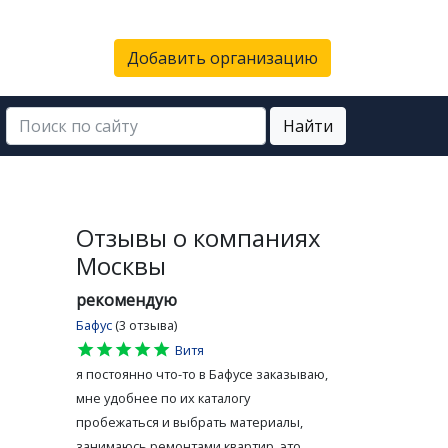
Добавить организацию
Найти
Отзывы о компаниях
Москвы
рекомендую
Бафус
(3 отзыва)
star
star
star
star
star
Витя
я постоянно что-то в Бафусе заказываю,
мне удобнее по их каталогу
пробежаться и выбрать материалы,
занимаюсь ремонтами квартир, это