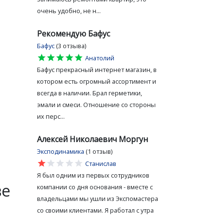
очень удобно, не н...
Рекомендую Бафус
Бафус
(3 отзыва)
star
star
star
star
star
Анатолий
Бафус прекрасный интернет магазин, в
котором есть огромный ассортимент и
всегда в наличии. Брал герметики,
эмали и смеси. Отношение со стороны
их перс...
Алексей Николаевич Моргун
Эксподинамика
(1 отзыв)
star
star
star
star
star
Станислав
Я был одним из первых сотрудников
ве
компании со дня основания - вместе с
владельцами мы ушли из Экспомастера
со своими клиентами. Я работал с утра