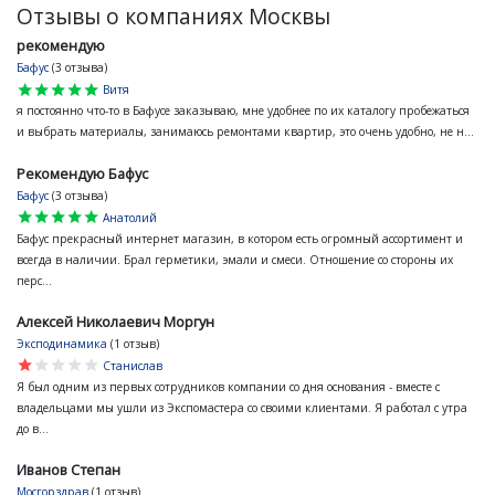
Отзывы о компаниях Москвы
рекомендую
Бафус
(3 отзыва)
star
star
star
star
star
Витя
я постоянно что-то в Бафусе заказываю, мне удобнее по их каталогу пробежаться
и выбрать материалы, занимаюсь ремонтами квартир, это очень удобно, не н...
Рекомендую Бафус
Бафус
(3 отзыва)
star
star
star
star
star
Анатолий
Бафус прекрасный интернет магазин, в котором есть огромный ассортимент и
всегда в наличии. Брал герметики, эмали и смеси. Отношение со стороны их
перс...
Алексей Николаевич Моргун
Эксподинамика
(1 отзыв)
star
star
star
star
star
Станислав
Я был одним из первых сотрудников компании со дня основания - вместе с
владельцами мы ушли из Экспомастера со своими клиентами. Я работал с утра
до в...
Иванов Степан
Мосгорздрав
(1 отзыв)