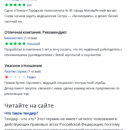
star
star
star
star
star
Lori
Одни «Плюсы»! Городская поликлиника № 45 города МосквыРечной вокзал:
Снова начала ходить медецинская Сестра — «бизнесвумен» и делает бизнес
частный на...
Отличная компания. Рекомендую!
Биокомплекс
(1 отзыв)
star
star
star
star
star
Николай
Проработал в компании 5 лет и хочу сказать, что это надёжный работодатель с
понимающими руководителями с белой зарплатой и соцпакетом.
Ужасное отношение
Русатом Сервис
(1 отзыв)
star
star
star
star
star
Павел
Громов Артем Сергеевич, ведущий специалист контрактной службы,
Департамент закупок, связался с нами, сделал коммерческое предложение по
реализации ква...
Читайте на сайте
Что такое тендер?
Тендер - что это? Этот термин не имеет четкого толкования в
действующих правовых актах Российской Федерации, поэтому
теряет исчерпывающее описание понятий конкурса, комиссии и