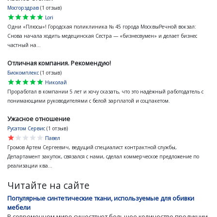
Мосгорздрав
(1 отзыв)
star
star
star
star
star
Lori
Одни «Плюсы»! Городская поликлиника № 45 города МосквыРечной вокзал:
Снова начала ходить медецинская Сестра — «бизнесвумен» и делает бизнес
частный на...
Отличная компания. Рекомендую!
Биокомплекс
(1 отзыв)
star
star
star
star
star
Николай
Проработал в компании 5 лет и хочу сказать, что это надёжный работодатель с
понимающими руководителями с белой зарплатой и соцпакетом.
Ужасное отношение
Русатом Сервис
(1 отзыв)
star
star
star
star
star
Павел
Громов Артем Сергеевич, ведущий специалист контрактной службы,
Департамент закупок, связался с нами, сделал коммерческое предложение по
реализации ква...
Читайте на сайте
Популярные синтетические ткани, используемые для обивки
мебели
В современном мире существует большое количество продукции