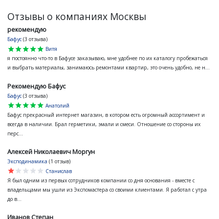
Отзывы о компаниях Москвы
рекомендую
Бафус
(3 отзыва)
star
star
star
star
star
Витя
я постоянно что-то в Бафусе заказываю, мне удобнее по их каталогу пробежаться
и выбрать материалы, занимаюсь ремонтами квартир, это очень удобно, не н...
Рекомендую Бафус
Бафус
(3 отзыва)
star
star
star
star
star
Анатолий
Бафус прекрасный интернет магазин, в котором есть огромный ассортимент и
всегда в наличии. Брал герметики, эмали и смеси. Отношение со стороны их
перс...
Алексей Николаевич Моргун
Эксподинамика
(1 отзыв)
star
star
star
star
star
Станислав
Я был одним из первых сотрудников компании со дня основания - вместе с
владельцами мы ушли из Экспомастера со своими клиентами. Я работал с утра
до в...
Иванов Степан