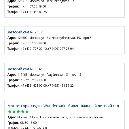
Адрес:
125413, Москва, ул. Зеленоградская, 1/1
График:
пн-пт 07:00-19:00
Телефон:
+7 (495) 454-80-75
Детский сад № 2157
Адрес:
121500, Москва, ул. 2-я Новорублевская, 15, корп.3
График:
пн-пт 07:00-19:00
Телефон:
+7 (499) 727-20-42,+7 (499) 727-28-04
Детский сад № 1345
Адрес:
117463, Москва, ул. Голубинская, 31, корп.2
График:
пн-пт 07:00-19:00
Телефон:
+7 (495) 421-00-00,+7 (495) 421-59-22
Монтессори-студия Wunderpark - билингвальный детский сад
star
star
star
star
star
Адрес:
Москва, 23 км Новорижского шоссе, с/п Павлово-Слободское
График:
08:30-18:00
Телефон:
+7 (495) 532-60-60