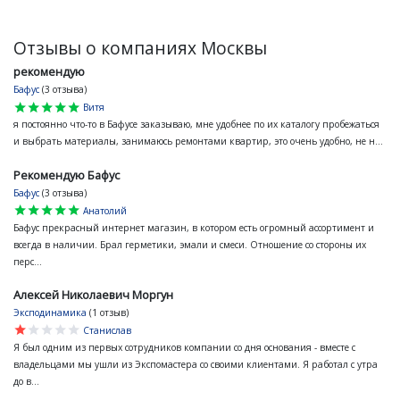
Отзывы о компаниях Москвы
рекомендую
Бафус
(3 отзыва)
star
star
star
star
star
Витя
я постоянно что-то в Бафусе заказываю, мне удобнее по их каталогу пробежаться
и выбрать материалы, занимаюсь ремонтами квартир, это очень удобно, не н...
Рекомендую Бафус
Бафус
(3 отзыва)
star
star
star
star
star
Анатолий
Бафус прекрасный интернет магазин, в котором есть огромный ассортимент и
всегда в наличии. Брал герметики, эмали и смеси. Отношение со стороны их
перс...
Алексей Николаевич Моргун
Эксподинамика
(1 отзыв)
star
star
star
star
star
Станислав
Я был одним из первых сотрудников компании со дня основания - вместе с
владельцами мы ушли из Экспомастера со своими клиентами. Я работал с утра
до в...