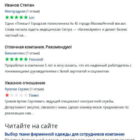
Иванов Степан
Мосгорздрав
(1 отзыв)
star
star
star
star
star
Lori
Одни «Плюсы»! Городская поликлиника № 45 города МосквыРечной вокзал:
Снова начала ходить медецинская Сестра — «бизнесвумен» и делает бизнес
частный на...
Отличная компания. Рекомендую!
Биокомплекс
(1 отзыв)
star
star
star
star
star
Николай
Проработал в компании 5 лет и хочу сказать, что это надёжный работодатель с
понимающими руководителями с белой зарплатой и соцпакетом.
Ужасное отношение
Русатом Сервис
(1 отзыв)
star
star
star
star
star
Павел
Громов Артем Сергеевич, ведущий специалист контрактной службы,
Департамент закупок, связался с нами, сделал коммерческое предложение по
реализации ква...
Читайте на сайте
Выбор ткани фирменной одежды для сотрудников компании
Покупка фирменной одежды для продавцов и других сотрудников