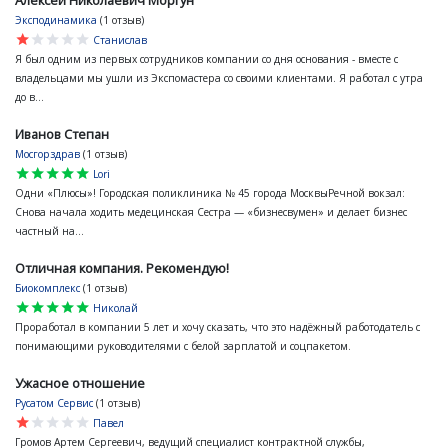
Эксподинамика
(1 отзыв)
star
star
star
star
star
Станислав
Я был одним из первых сотрудников компании со дня основания - вместе с
владельцами мы ушли из Экспомастера со своими клиентами. Я работал с утра
до в...
Иванов Степан
Мосгорздрав
(1 отзыв)
star
star
star
star
star
Lori
Одни «Плюсы»! Городская поликлиника № 45 города МосквыРечной вокзал:
Снова начала ходить медецинская Сестра — «бизнесвумен» и делает бизнес
частный на...
Отличная компания. Рекомендую!
Биокомплекс
(1 отзыв)
star
star
star
star
star
Николай
Проработал в компании 5 лет и хочу сказать, что это надёжный работодатель с
понимающими руководителями с белой зарплатой и соцпакетом.
Ужасное отношение
Русатом Сервис
(1 отзыв)
star
star
star
star
star
Павел
Громов Артем Сергеевич, ведущий специалист контрактной службы,