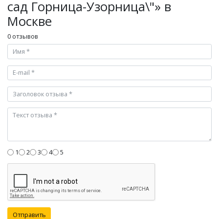
сад Горница-Узорница\"» в
Москве
0 отзывов
1
2
3
4
5
Отправить