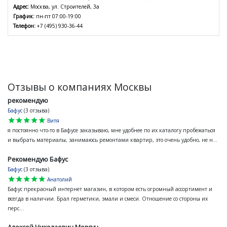
Адрес:
Москва, ул. Строителей, 3а
График:
пн-пт 07:00-19:00
Телефон:
+7 (495) 930-36-44
Отзывы о компаниях Москвы
рекомендую
Бафус
(3 отзыва)
star
star
star
star
star
Витя
я постоянно что-то в Бафусе заказываю, мне удобнее по их каталогу пробежаться
и выбрать материалы, занимаюсь ремонтами квартир, это очень удобно, не н...
Рекомендую Бафус
Бафус
(3 отзыва)
star
star
star
star
star
Анатолий
Бафус прекрасный интернет магазин, в котором есть огромный ассортимент и
всегда в наличии. Брал герметики, эмали и смеси. Отношение со стороны их
перс...
Алексей Николаевич Моргун