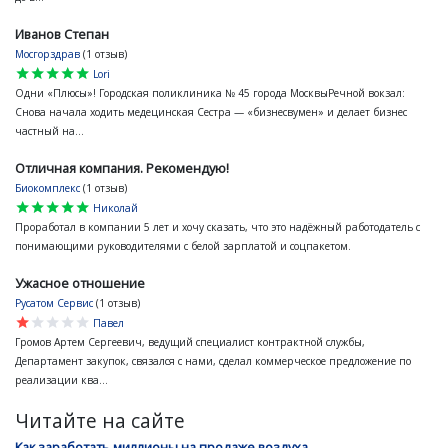
Иванов Степан
Мосгорздрав
(1 отзыв)
star
star
star
star
star
Lori
Одни «Плюсы»! Городская поликлиника № 45 города МосквыРечной вокзал:
Снова начала ходить медецинская Сестра — «бизнесвумен» и делает бизнес
частный на...
Отличная компания. Рекомендую!
Биокомплекс
(1 отзыв)
star
star
star
star
star
Николай
Проработал в компании 5 лет и хочу сказать, что это надёжный работодатель с
понимающими руководителями с белой зарплатой и соцпакетом.
Ужасное отношение
Русатом Сервис
(1 отзыв)
star
star
star
star
star
Павел
Громов Артем Сергеевич, ведущий специалист контрактной службы,
Департамент закупок, связался с нами, сделал коммерческое предложение по
реализации ква...
Читайте на сайте
Как заработать миллионы на продаже воздуха