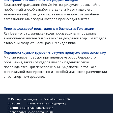
Британский гражданин Лео Де Уоттс придумал чрезвычайно
необычный способ заработать деньги. На эту идею его
натолкнула информация о серьезном и широкомасштабном
загрязнении атмосферы, которое происходит в Китае...
Пиво из дождевой воды: идея для бизнеса из Голландии
Rainbeer - это голландская идея производить и продавать
экологически чистое пиво на основе дождевой воды. Благодаря
этому они создают шесть разных видов пива.
Перевозка хрупких грузов - что нужно предусмотреть заказчику
Многие товары требуют при перевозке особо бережного
обращения, так как от ударов или при падениях легко
повреждаются. При перевозке они нуждаются не только в
специальной маркировке, но и в особой упаковке и размещении
в транспортном средстве.
© Все права защищены Poisk-Firm.ru 2026
Новости
Написать в тех. поддержку
Политика конфиденциальности
Пользовательское соглашение