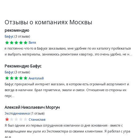
Отзывы о компаниях Москвы
рекомендую
Бафус
(3 отзыва)
star
star
star
star
star
Витя
я постоянно что-то в Бафусе заказываю, мне удобнее по их каталогу пробежаться
и выбрать материалы, занимаюсь ремонтами квартир, это очень удобно, не н...
Рекомендую Бафус
Бафус
(3 отзыва)
star
star
star
star
star
Анатолий
Бафус прекрасный интернет магазин, в котором есть огромный ассортимент и
всегда в наличии. Брал герметики, эмали и смеси. Отношение со стороны их
перс...
Алексей Николаевич Моргун
Эксподинамика
(1 отзыв)
star
star
star
star
star
Станислав
Я был одним из первых сотрудников компании со дня основания - вместе с
владельцами мы ушли из Экспомастера со своими клиентами. Я работал с утра
до в...