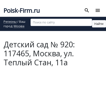
Poisk-Firm.ru
search
menu
Регионы
/ Ваш
Найти
город:
Москва
Детский сад № 920:
117465, Москва, ул.
Теплый Стан, 11а