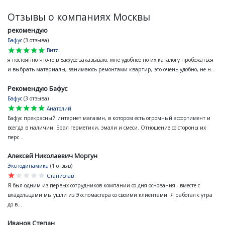
Отзывы о компаниях Москвы
рекомендую
Бафус
(3 отзыва)
star
star
star
star
star
Витя
я постоянно что-то в Бафусе заказываю, мне удобнее по их каталогу пробежаться
и выбрать материалы, занимаюсь ремонтами квартир, это очень удобно, не н...
Рекомендую Бафус
Бафус
(3 отзыва)
star
star
star
star
star
Анатолий
Бафус прекрасный интернет магазин, в котором есть огромный ассортимент и
всегда в наличии. Брал герметики, эмали и смеси. Отношение со стороны их
перс...
Алексей Николаевич Моргун
Эксподинамика
(1 отзыв)
star
star
star
star
star
Станислав
Я был одним из первых сотрудников компании со дня основания - вместе с
владельцами мы ушли из Экспомастера со своими клиентами. Я работал с утра
до в...
Иванов Степан