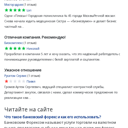
Мосгорздрав
(1 отзыв)
star
star
star
star
star
Lori
Одни «Плюсы»! Городская поликлиника № 45 города МосквыРечной вокзал:
Снова начала ходить медецинская Сестра — «бизнесвумен» и делает бизнес
частный на...
Отличная компания. Рекомендую!
Биокомплекс
(1 отзыв)
star
star
star
star
star
Николай
Проработал в компании 5 лет и хочу сказать, что это надёжный работодатель с
понимающими руководителями с белой зарплатой и соцпакетом.
Ужасное отношение
Русатом Сервис
(1 отзыв)
star
star
star
star
star
Павел
Громов Артем Сергеевич, ведущий специалист контрактной службы,
Департамент закупок, связался с нами, сделал коммерческое предложение по
реализации ква...
Читайте на сайте
Что такое банковский форекс и как его использовать?
Банковским Форексом называют услуги торговли на валютном
рынке, предлагаемые обычными и так называемыми форекс-