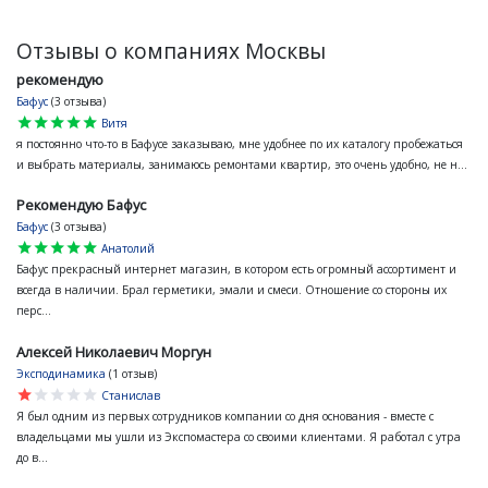
Отзывы о компаниях Москвы
рекомендую
Бафус
(3 отзыва)
star
star
star
star
star
Витя
я постоянно что-то в Бафусе заказываю, мне удобнее по их каталогу пробежаться
и выбрать материалы, занимаюсь ремонтами квартир, это очень удобно, не н...
Рекомендую Бафус
Бафус
(3 отзыва)
star
star
star
star
star
Анатолий
Бафус прекрасный интернет магазин, в котором есть огромный ассортимент и
всегда в наличии. Брал герметики, эмали и смеси. Отношение со стороны их
перс...
Алексей Николаевич Моргун
Эксподинамика
(1 отзыв)
star
star
star
star
star
Станислав
Я был одним из первых сотрудников компании со дня основания - вместе с
владельцами мы ушли из Экспомастера со своими клиентами. Я работал с утра
до в...