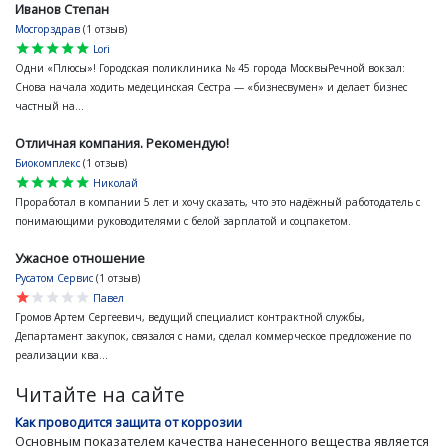
Иванов Степан
Мосгорздрав
(1 отзыв)
star
star
star
star
star
Lori
Одни «Плюсы»! Городская поликлиника № 45 города МосквыРечной вокзал:
Снова начала ходить медецинская Сестра — «бизнесвумен» и делает бизнес
частный на...
Отличная компания. Рекомендую!
Биокомплекс
(1 отзыв)
star
star
star
star
star
Николай
Проработал в компании 5 лет и хочу сказать, что это надёжный работодатель с
понимающими руководителями с белой зарплатой и соцпакетом.
Ужасное отношение
Русатом Сервис
(1 отзыв)
star
star
star
star
star
Павел
Громов Артем Сергеевич, ведущий специалист контрактной службы,
Департамент закупок, связался с нами, сделал коммерческое предложение по
реализации ква...
Читайте на сайте
Как проводится защита от коррозии
Основным показателем качества нанесенного вещества является