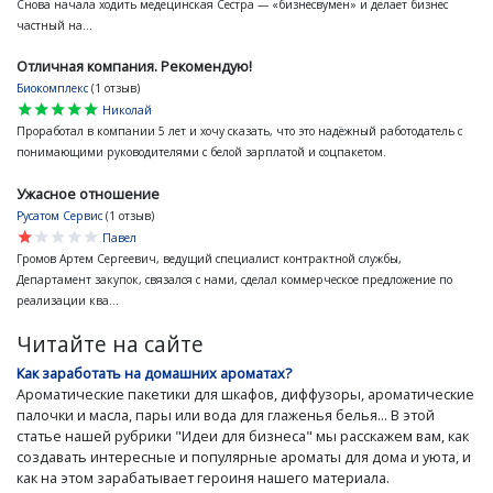
Снова начала ходить медецинская Сестра — «бизнесвумен» и делает бизнес
частный на...
Отличная компания. Рекомендую!
Биокомплекс
(1 отзыв)
star
star
star
star
star
Николай
Проработал в компании 5 лет и хочу сказать, что это надёжный работодатель с
понимающими руководителями с белой зарплатой и соцпакетом.
Ужасное отношение
Русатом Сервис
(1 отзыв)
star
star
star
star
star
Павел
Громов Артем Сергеевич, ведущий специалист контрактной службы,
Департамент закупок, связался с нами, сделал коммерческое предложение по
реализации ква...
Читайте на сайте
Как заработать на домашних ароматах?
Ароматические пакетики для шкафов, диффузоры, ароматические
палочки и масла, пары или вода для глаженья белья... В этой
статье нашей рубрики "Идеи для бизнеса" мы расскажем вам, как
создавать интересные и популярные ароматы для дома и уюта, и
как на этом зарабатывает героиня нашего материала.