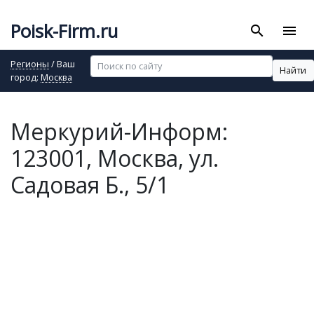
Poisk-Firm.ru
search
menu
Регионы
/ Ваш
Найти
город:
Москва
Меркурий-Информ:
123001, Москва, ул.
Садовая Б., 5/1