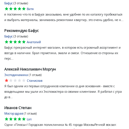
Бафус
(3 отзыва)
star
star
star
star
star
Витя
я постоянно что-то в Бафусе заказываю, мне удобнее по их каталогу пробежаться
и выбрать материалы, занимаюсь ремонтами квартир, это очень удобно, не н...
Рекомендую Бафус
Бафус
(3 отзыва)
star
star
star
star
star
Анатолий
Бафус прекрасный интернет магазин, в котором есть огромный ассортимент и
всегда в наличии. Брал герметики, эмали и смеси. Отношение со стороны их
перс...
Алексей Николаевич Моргун
Эксподинамика
(1 отзыв)
star
star
star
star
star
Станислав
Я был одним из первых сотрудников компании со дня основания - вместе с
владельцами мы ушли из Экспомастера со своими клиентами. Я работал с утра
до в...
Иванов Степан
Мосгорздрав
(1 отзыв)
star
star
star
star
star
Lori
Одни «Плюсы»! Городская поликлиника № 45 города МосквыРечной вокзал: