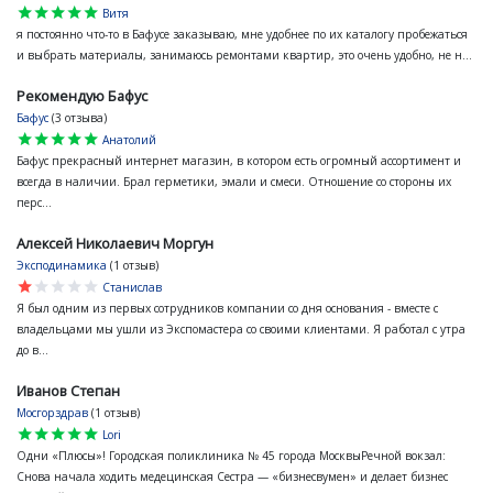
star
star
star
star
star
Витя
я постоянно что-то в Бафусе заказываю, мне удобнее по их каталогу пробежаться
и выбрать материалы, занимаюсь ремонтами квартир, это очень удобно, не н...
Рекомендую Бафус
Бафус
(3 отзыва)
star
star
star
star
star
Анатолий
Бафус прекрасный интернет магазин, в котором есть огромный ассортимент и
всегда в наличии. Брал герметики, эмали и смеси. Отношение со стороны их
перс...
Алексей Николаевич Моргун
Эксподинамика
(1 отзыв)
star
star
star
star
star
Станислав
Я был одним из первых сотрудников компании со дня основания - вместе с
владельцами мы ушли из Экспомастера со своими клиентами. Я работал с утра
до в...
Иванов Степан
Мосгорздрав
(1 отзыв)
star
star
star
star
star
Lori
Одни «Плюсы»! Городская поликлиника № 45 города МосквыРечной вокзал:
Снова начала ходить медецинская Сестра — «бизнесвумен» и делает бизнес