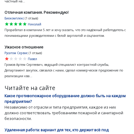
частный на...
Отличная компания. Рекомендую!
Биокомплекс
(1 отзыв)
star
star
star
star
star
Николай
Проработал в компании 5 лет и хочу сказать, что это надёжный работодатель с
понимающими руководителями с белой зарплатой и соцпакетом.
Ужасное отношение
Русатом Сервис
(1 отзыв)
star
star
star
star
star
Павел
Громов Артем Сергеевич, ведущий специалист контрактной службы,
Департамент закупок, связался с нами, сделал коммерческое предложение по
реализации ква...
Читайте на сайте
Какое противопожарное оборудование должно быть на каждом
предприятии?
Независимо от отрасли и типа предприятия, каждое из них
должно соответствовать требованиям пожарной и санитарной
безопасности.
Удаленная работа: вариант для тех, кто держит всё под