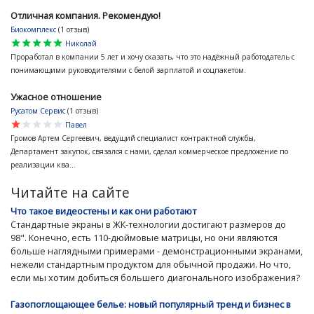
Отличная компания. Рекомендую!
Биокомплекс
(1 отзыв)
star
star
star
star
star
Николай
Проработал в компании 5 лет и хочу сказать, что это надёжный работодатель с
понимающими руководителями с белой зарплатой и соцпакетом.
Ужасное отношение
Русатом Сервис
(1 отзыв)
star
star
star
star
star
Павел
Громов Артем Сергеевич, ведущий специалист контрактной службы,
Департамент закупок, связался с нами, сделал коммерческое предложение по
реализации ква...
Читайте на сайте
Что такое видеостены и как они работают
Стандартные экраны в ЖК-технологии достигают размеров до
98". Конечно, есть 110-дюймовые матрицы, но они являются
больше наглядными примерами - демонстрационными экранами,
нежели стандартным продуктом для обычной продажи. Но что,
если мы хотим добиться большего диагонального изображения?
Газопоглощающее белье: новый популярный тренд и бизнес в