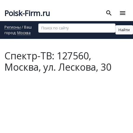
Poisk-Firm.ru
search
menu
Регионы
/ Ваш
Найти
город:
Москва
Спектр-ТВ: 127560,
Москва, ул. Лескова, 30