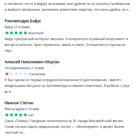
я постоянно что-то в Бафусе заказываю, мне удобнее по их каталогу пробежаться
и выбрать материалы, занимаюсь ремонтами квартир, это очень удобно, не н...
Рекомендую Бафус
Бафус
(3 отзыва)
star
star
star
star
star
Анатолий
Бафус прекрасный интернет магазин, в котором есть огромный ассортимент и
всегда в наличии. Брал герметики, эмали и смеси. Отношение со стороны их
перс...
Алексей Николаевич Моргун
Эксподинамика
(1 отзыв)
star
star
star
star
star
Станислав
Я был одним из первых сотрудников компании со дня основания - вместе с
владельцами мы ушли из Экспомастера со своими клиентами. Я работал с утра
до в...
Иванов Степан
Мосгорздрав
(1 отзыв)
star
star
star
star
star
Lori
Одни «Плюсы»! Городская поликлиника № 45 города МосквыРечной вокзал:
Снова начала ходить медецинская Сестра — «бизнесвумен» и делает бизнес
частный на...