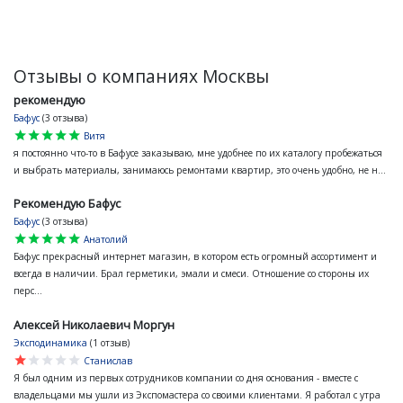
Отзывы о компаниях Москвы
рекомендую
Бафус
(3 отзыва)
star
star
star
star
star
Витя
я постоянно что-то в Бафусе заказываю, мне удобнее по их каталогу пробежаться
и выбрать материалы, занимаюсь ремонтами квартир, это очень удобно, не н...
Рекомендую Бафус
Бафус
(3 отзыва)
star
star
star
star
star
Анатолий
Бафус прекрасный интернет магазин, в котором есть огромный ассортимент и
всегда в наличии. Брал герметики, эмали и смеси. Отношение со стороны их
перс...
Алексей Николаевич Моргун
Эксподинамика
(1 отзыв)
star
star
star
star
star
Станислав
Я был одним из первых сотрудников компании со дня основания - вместе с
владельцами мы ушли из Экспомастера со своими клиентами. Я работал с утра