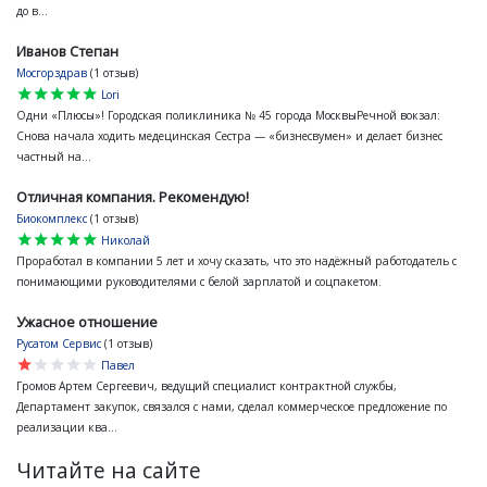
до в...
Иванов Степан
Мосгорздрав
(1 отзыв)
star
star
star
star
star
Lori
Одни «Плюсы»! Городская поликлиника № 45 города МосквыРечной вокзал:
Снова начала ходить медецинская Сестра — «бизнесвумен» и делает бизнес
частный на...
Отличная компания. Рекомендую!
Биокомплекс
(1 отзыв)
star
star
star
star
star
Николай
Проработал в компании 5 лет и хочу сказать, что это надёжный работодатель с
понимающими руководителями с белой зарплатой и соцпакетом.
Ужасное отношение
Русатом Сервис
(1 отзыв)
star
star
star
star
star
Павел
Громов Артем Сергеевич, ведущий специалист контрактной службы,
Департамент закупок, связался с нами, сделал коммерческое предложение по
реализации ква...
Читайте на сайте