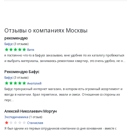
Отзывы о компаниях Москвы
рекомендую
Бафус
(3 отзыва)
star
star
star
star
star
Витя
я постоянно что-то в Бафусе заказываю, мне удобнее по их каталогу пробежаться
и выбрать материалы, занимаюсь ремонтами квартир, это очень удобно, не н...
Рекомендую Бафус
Бафус
(3 отзыва)
star
star
star
star
star
Анатолий
Бафус прекрасный интернет магазин, в котором есть огромный ассортимент и
всегда в наличии. Брал герметики, эмали и смеси. Отношение со стороны их
перс...
Алексей Николаевич Моргун
Эксподинамика
(1 отзыв)
star
star
star
star
star
Станислав
Я был одним из первых сотрудников компании со дня основания - вместе с