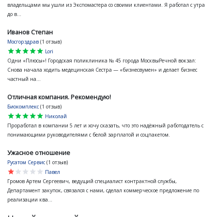
владельцами мы ушли из Экспомастера со своими клиентами. Я работал с утра
до в...
Иванов Степан
Мосгорздрав
(1 отзыв)
star
star
star
star
star
Lori
Одни «Плюсы»! Городская поликлиника № 45 города МосквыРечной вокзал:
Снова начала ходить медецинская Сестра — «бизнесвумен» и делает бизнес
частный на...
Отличная компания. Рекомендую!
Биокомплекс
(1 отзыв)
star
star
star
star
star
Николай
Проработал в компании 5 лет и хочу сказать, что это надёжный работодатель с
понимающими руководителями с белой зарплатой и соцпакетом.
Ужасное отношение
Русатом Сервис
(1 отзыв)
star
star
star
star
star
Павел
Громов Артем Сергеевич, ведущий специалист контрактной службы,
Департамент закупок, связался с нами, сделал коммерческое предложение по
реализации ква...