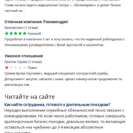
Снова начала ходить медецинская Сестра — «бизнесвумен» и делает бизнес
частный на...
Отличная компания. Рекомендую!
Биокомплекс
(1 отзыв)
star
star
star
star
star
Николай
Проработал в компании 5 лет и хочу сказать, что это надёжный работодатель с
понимающими руководителями с белой зарплатой и соцпакетом.
Ужасное отношение
Русатом Сервис
(1 отзыв)
star
star
star
star
star
Павел
Громов Артем Сергеевич, ведущий специалист контрактной службы,
Департамент закупок, связался с нами, сделал коммерческое предложение по
реализации ква...
Читайте на сайте
Как найти сотрудника, готового к длительным поездкам?
Нередко выполнение служебных обязанностей тесно связано с
командировками. Но если число работников, готовых совершать
краткосрочные бизнес-поездки, довольно велико, то желающих
оставаться «на чужбине» до 3-4 месяцев абсолютное
меньшинство.