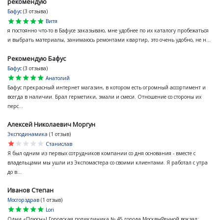
рекомендую
Бафус
(3 отзыва)
star
star
star
star
star
Витя
я постоянно что-то в Бафусе заказываю, мне удобнее по их каталогу пробежаться
и выбрать материалы, занимаюсь ремонтами квартир, это очень удобно, не н...
Рекомендую Бафус
Бафус
(3 отзыва)
star
star
star
star
star
Анатолий
Бафус прекрасный интернет магазин, в котором есть огромный ассортимент и
всегда в наличии. Брал герметики, эмали и смеси. Отношение со стороны их
перс...
Алексей Николаевич Моргун
Эксподинамика
(1 отзыв)
star
star
star
star
star
Станислав
Я был одним из первых сотрудников компании со дня основания - вместе с
владельцами мы ушли из Экспомастера со своими клиентами. Я работал с утра
до в...
Иванов Степан
Мосгорздрав
(1 отзыв)
star
star
star
star
star
Lori
Одни «Плюсы»! Городская поликлиника № 45 города МосквыРечной вокзал: