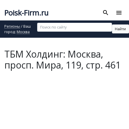
Poisk-Firm.ru
search
menu
Регионы
/ Ваш
Найти
город:
Москва
ТБМ Холдинг: Москва,
просп. Мира, 119, стр. 461