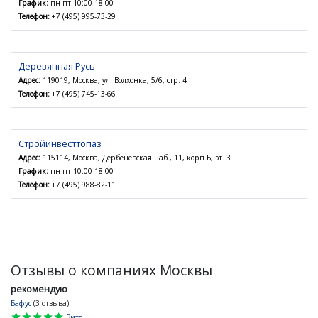
График:
пн-пт 10:00-18:00
Телефон:
+7 (495) 995-73-29
Деревянная Русь
Адрес:
119019, Москва, ул. Волхонка, 5/6, стр. 4
Телефон:
+7 (495) 745-13-66
Стройинвесттопаз
Адрес:
115114, Москва, Дербеневская наб., 11, корп.Б, эт. 3
График:
пн-пт 10:00-18:00
Телефон:
+7 (495) 988-82-11
Отзывы о компаниях Москвы
рекомендую
Бафус
(3 отзыва)
star
star
star
star
star
Витя