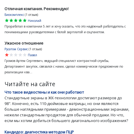
Отличная компания. Рекомендую!
Биокомплекс
(1 отзыв)
star
star
star
star
star
Николай
Проработал в компании 5 лет и хочу сказать, что это надёжный работодатель с
понимающими руководителями с белой зарплатой и соцпакетом.
Ужасное отношение
Русатом Сервис
(1 отзыв)
star
star
star
star
star
Павел
Громов Артем Сергеевич, ведущий специалист контрактной службы,
Департамент закупок, связался с нами, сделал коммерческое предложение по
реализации ква...
Читайте на сайте
Что такое видеостены и как они работают
Стандартные экраны в ЖК-технологии достигают размеров до
98". Конечно, есть 110-дюймовые матрицы, но они являются
больше наглядными примерами - демонстрационными экранами,
нежели стандартным продуктом для обычной продажи. Но что,
если мы хотим добиться большего диагонального изображения?
Кандидоз: диагностика методом ПЦР