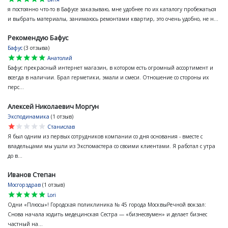
я постоянно что-то в Бафусе заказываю, мне удобнее по их каталогу пробежаться
и выбрать материалы, занимаюсь ремонтами квартир, это очень удобно, не н...
Рекомендую Бафус
Бафус
(3 отзыва)
star
star
star
star
star
Анатолий
Бафус прекрасный интернет магазин, в котором есть огромный ассортимент и
всегда в наличии. Брал герметики, эмали и смеси. Отношение со стороны их
перс...
Алексей Николаевич Моргун
Эксподинамика
(1 отзыв)
star
star
star
star
star
Станислав
Я был одним из первых сотрудников компании со дня основания - вместе с
владельцами мы ушли из Экспомастера со своими клиентами. Я работал с утра
до в...
Иванов Степан
Мосгорздрав
(1 отзыв)
star
star
star
star
star
Lori
Одни «Плюсы»! Городская поликлиника № 45 города МосквыРечной вокзал:
Снова начала ходить медецинская Сестра — «бизнесвумен» и делает бизнес
частный на...