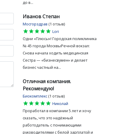
до в...
Иванов Степан
Мосгорздрав
(1 отзыв)
star
star
star
star
star
Lori
Одни «Плюсы»! Городская поликлиника
№ 45 города МосквыРечной вокзал:
Снова начала ходить медецинская
Сестра — «бизнесвумен» и делает
бизнес частный на...
Отличная компания.
Рекомендую!
Биокомплекс
(1 отзыв)
star
star
star
star
star
Николай
Проработал в компании 5 лет и хочу
сказать, что это надёжный
работодатель с понимающими
руководителями с белой зарплатой и