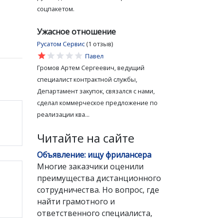
соцпакетом.
Ужасное отношение
Русатом Сервис
(1 отзыв)
star
star
star
star
star
Павел
Громов Артем Сергеевич, ведущий
специалист контрактной службы,
Департамент закупок, связался с нами,
сделал коммерческое предложение по
реализации ква...
Читайте на сайте
Объявление: ищу фрилансера
Многие заказчики оценили
преимущества дистанционного
сотрудничества. Но вопрос, где
найти грамотного и
ответственного специалиста,