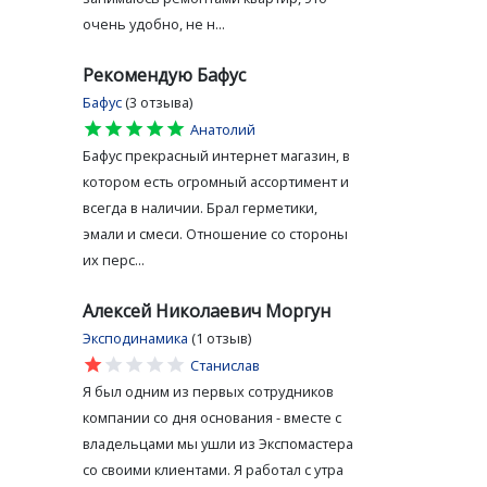
очень удобно, не н...
Рекомендую Бафус
Бафус
(3 отзыва)
star
star
star
star
star
Анатолий
Бафус прекрасный интернет магазин, в
котором есть огромный ассортимент и
всегда в наличии. Брал герметики,
эмали и смеси. Отношение со стороны
их перс...
Алексей Николаевич Моргун
Эксподинамика
(1 отзыв)
star
star
star
star
star
Станислав
Я был одним из первых сотрудников
компании со дня основания - вместе с
владельцами мы ушли из Экспомастера
со своими клиентами. Я работал с утра