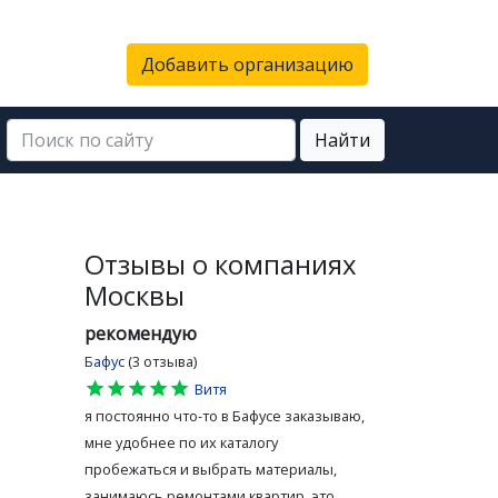
Добавить организацию
Найти
Отзывы о компаниях
Москвы
рекомендую
Бафус
(3 отзыва)
star
star
star
star
star
Витя
я постоянно что-то в Бафусе заказываю,
мне удобнее по их каталогу
пробежаться и выбрать материалы,
занимаюсь ремонтами квартир, это