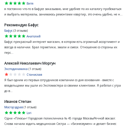
star
star
star
star
star
Витя
я постоянно что-то в Бафусе заказываю, мне удобнее по их каталогу пробежаться
и выбрать материалы, занимаюсь ремонтами квартир, это очень удобно, не н...
Рекомендую Бафус
Бафус
(3 отзыва)
star
star
star
star
star
Анатолий
Бафус прекрасный интернет магазин, в котором есть огромный ассортимент и
всегда в наличии. Брал герметики, эмали и смеси. Отношение со стороны их
перс...
Алексей Николаевич Моргун
Эксподинамика
(1 отзыв)
star
star
star
star
star
Станислав
Я был одним из первых сотрудников компании со дня основания - вместе с
владельцами мы ушли из Экспомастера со своими клиентами. Я работал с утра
до в...
Иванов Степан
Мосгорздрав
(1 отзыв)
star
star
star
star
star
Lori
Одни «Плюсы»! Городская поликлиника № 45 города МосквыРечной вокзал:
Снова начала ходить медецинская Сестра — «бизнесвумен» и делает бизнес