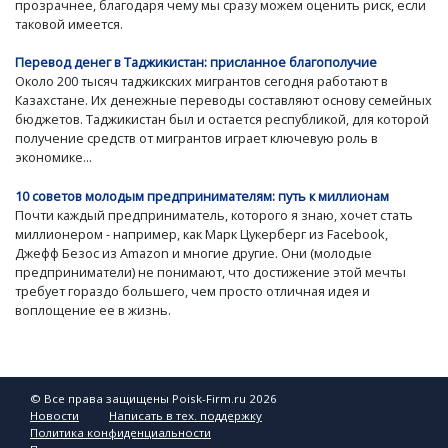
прозрачнее, благодаря чему мы сразу можем оценить риск, если
таковой имеется.
Перевод денег в Таджикистан: присланное благополучие
Около 200 тысяч таджикских мигрантов сегодня работают в
Казахстане. Их денежные переводы составляют основу семейных
бюджетов. Таджикистан был и остается республикой, для которой
получение средств от мигрантов играет ключевую роль в
экономике...
10 советов молодым предпринимателям: путь к миллионам
Почти каждый предприниматель, которого я знаю, хочет стать
миллионером - например, как Марк Цукерберг из Facebook,
Джефф Безос из Amazon и многие другие. Они (молодые
предприниматели) не понимают, что достижение этой мечты
требует гораздо большего, чем просто отличная идея и
воплощение ее в жизнь.
© Все права защищены Poisk-Firm.ru 2026
Новости
Написать в тех. поддержку
Политика конфиденциальности