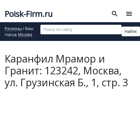
Poisk-Firm.ru
search
menu
Регионы
/ Ваш
Найти
город:
Москва
Каранфил Мрамор и
Гранит: 123242, Москва,
ул. Грузинская Б., 1, стр. 3