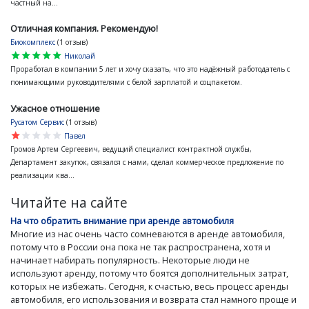
частный на...
Отличная компания. Рекомендую!
Биокомплекс
(1 отзыв)
star
star
star
star
star
Николай
Проработал в компании 5 лет и хочу сказать, что это надёжный работодатель с
понимающими руководителями с белой зарплатой и соцпакетом.
Ужасное отношение
Русатом Сервис
(1 отзыв)
star
star
star
star
star
Павел
Громов Артем Сергеевич, ведущий специалист контрактной службы,
Департамент закупок, связался с нами, сделал коммерческое предложение по
реализации ква...
Читайте на сайте
На что обратить внимание при аренде автомобиля
Многие из нас очень часто сомневаются в аренде автомобиля,
потому что в России она пока не так распространена, хотя и
начинает набирать популярность. Некоторые люди не
используют аренду, потому что боятся дополнительных затрат,
которых не избежать. Сегодня, к счастью, весь процесс аренды
автомобиля, его использования и возврата стал намного проще и