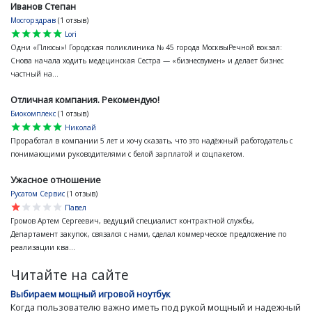
Иванов Степан
Мосгорздрав
(1 отзыв)
star
star
star
star
star
Lori
Одни «Плюсы»! Городская поликлиника № 45 города МосквыРечной вокзал:
Снова начала ходить медецинская Сестра — «бизнесвумен» и делает бизнес
частный на...
Отличная компания. Рекомендую!
Биокомплекс
(1 отзыв)
star
star
star
star
star
Николай
Проработал в компании 5 лет и хочу сказать, что это надёжный работодатель с
понимающими руководителями с белой зарплатой и соцпакетом.
Ужасное отношение
Русатом Сервис
(1 отзыв)
star
star
star
star
star
Павел
Громов Артем Сергеевич, ведущий специалист контрактной службы,
Департамент закупок, связался с нами, сделал коммерческое предложение по
реализации ква...
Читайте на сайте
Выбираем мощный игровой ноутбук
Когда пользователю важно иметь под рукой мощный и надежный