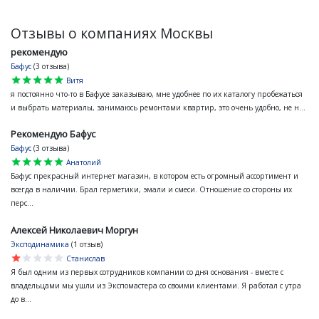
Отзывы о компаниях Москвы
рекомендую
Бафус
(3 отзыва)
star
star
star
star
star
Витя
я постоянно что-то в Бафусе заказываю, мне удобнее по их каталогу пробежаться
и выбрать материалы, занимаюсь ремонтами квартир, это очень удобно, не н...
Рекомендую Бафус
Бафус
(3 отзыва)
star
star
star
star
star
Анатолий
Бафус прекрасный интернет магазин, в котором есть огромный ассортимент и
всегда в наличии. Брал герметики, эмали и смеси. Отношение со стороны их
перс...
Алексей Николаевич Моргун
Эксподинамика
(1 отзыв)
star
star
star
star
star
Станислав
Я был одним из первых сотрудников компании со дня основания - вместе с
владельцами мы ушли из Экспомастера со своими клиентами. Я работал с утра
до в...