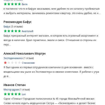
star
star
star
star
star
Витя
я постоянно что-то в Бафусе заказываю, мне удобнее по их каталогу пробежаться
и выбрать материалы, занимаюсь ремонтами квартир, это очень удобно, не н...
Рекомендую Бафус
Бафус
(3 отзыва)
star
star
star
star
star
Анатолий
Бафус прекрасный интернет магазин, в котором есть огромный ассортимент и
всегда в наличии. Брал герметики, эмали и смеси. Отношение со стороны их
перс...
Алексей Николаевич Моргун
Эксподинамика
(1 отзыв)
star
star
star
star
star
Станислав
Я был одним из первых сотрудников компании со дня основания - вместе с
владельцами мы ушли из Экспомастера со своими клиентами. Я работал с утра
до в...
Иванов Степан
Мосгорздрав
(1 отзыв)
star
star
star
star
star
Lori
Одни «Плюсы»! Городская поликлиника № 45 города МосквыРечной вокзал:
Снова начала ходить медецинская Сестра — «бизнесвумен» и делает бизнес