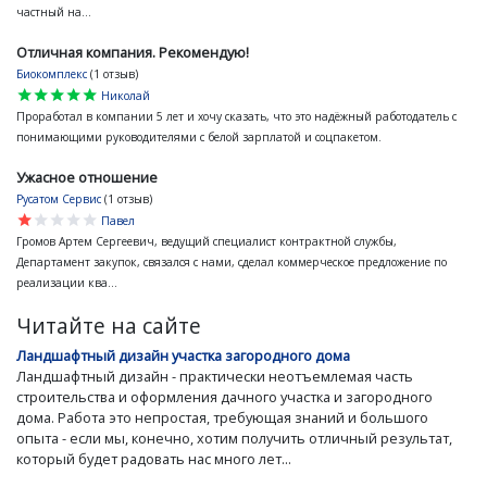
частный на...
Отличная компания. Рекомендую!
Биокомплекс
(1 отзыв)
star
star
star
star
star
Николай
Проработал в компании 5 лет и хочу сказать, что это надёжный работодатель с
понимающими руководителями с белой зарплатой и соцпакетом.
Ужасное отношение
Русатом Сервис
(1 отзыв)
star
star
star
star
star
Павел
Громов Артем Сергеевич, ведущий специалист контрактной службы,
Департамент закупок, связался с нами, сделал коммерческое предложение по
реализации ква...
Читайте на сайте
Ландшафтный дизайн участка загородного дома
Ландшафтный дизайн - практически неотъемлемая часть
строительства и оформления дачного участка и загородного
дома. Работа это непростая, требующая знаний и большого
опыта - если мы, конечно, хотим получить отличный результат,
который будет радовать нас много лет...