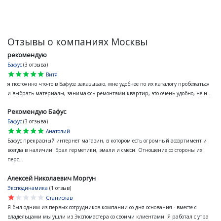
Отзывы о компаниях Москвы
рекомендую
Бафус
(3 отзыва)
star
star
star
star
star
Витя
я постоянно что-то в Бафусе заказываю, мне удобнее по их каталогу пробежаться
и выбрать материалы, занимаюсь ремонтами квартир, это очень удобно, не н...
Рекомендую Бафус
Бафус
(3 отзыва)
star
star
star
star
star
Анатолий
Бафус прекрасный интернет магазин, в котором есть огромный ассортимент и
всегда в наличии. Брал герметики, эмали и смеси. Отношение со стороны их
перс...
Алексей Николаевич Моргун
Эксподинамика
(1 отзыв)
star
star
star
star
star
Станислав
Я был одним из первых сотрудников компании со дня основания - вместе с
владельцами мы ушли из Экспомастера со своими клиентами. Я работал с утра