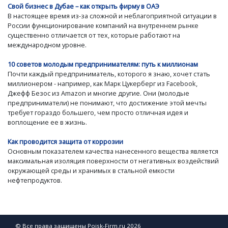
Свой бизнес в Дубае – как открыть фирму в ОАЭ
В настоящее время из-за сложной и неблагоприятной ситуации в
России функционирование компаний на внутреннем рынке
существенно отличается от тех, которые работают на
международном уровне.
10 советов молодым предпринимателям: путь к миллионам
Почти каждый предприниматель, которого я знаю, хочет стать
миллионером - например, как Марк Цукерберг из Facebook,
Джефф Безос из Amazon и многие другие. Они (молодые
предприниматели) не понимают, что достижение этой мечты
требует гораздо большего, чем просто отличная идея и
воплощение ее в жизнь.
Как проводится защита от коррозии
Основным показателем качества нанесенного вещества является
максимальная изоляция поверхности от негативных воздействий
окружающей среды и хранимых в стальной емкости
нефтепродуктов.
© Все права защищены Poisk-Firm.ru 2026