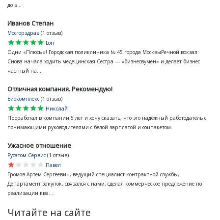
до в...
Иванов Степан
Мосгорздрав
(1 отзыв)
star
star
star
star
star
Lori
Одни «Плюсы»! Городская поликлиника № 45 города МосквыРечной вокзал:
Снова начала ходить медецинская Сестра — «бизнесвумен» и делает бизнес
частный на...
Отличная компания. Рекомендую!
Биокомплекс
(1 отзыв)
star
star
star
star
star
Николай
Проработал в компании 5 лет и хочу сказать, что это надёжный работодатель с
понимающими руководителями с белой зарплатой и соцпакетом.
Ужасное отношение
Русатом Сервис
(1 отзыв)
star
star
star
star
star
Павел
Громов Артем Сергеевич, ведущий специалист контрактной службы,
Департамент закупок, связался с нами, сделал коммерческое предложение по
реализации ква...
Читайте на сайте