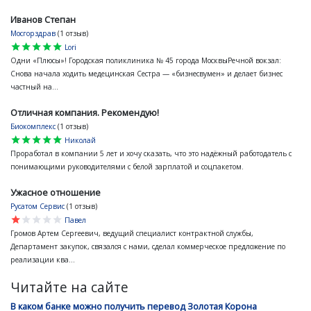
Иванов Степан
Мосгорздрав
(1 отзыв)
star
star
star
star
star
Lori
Одни «Плюсы»! Городская поликлиника № 45 города МосквыРечной вокзал:
Снова начала ходить медецинская Сестра — «бизнесвумен» и делает бизнес
частный на...
Отличная компания. Рекомендую!
Биокомплекс
(1 отзыв)
star
star
star
star
star
Николай
Проработал в компании 5 лет и хочу сказать, что это надёжный работодатель с
понимающими руководителями с белой зарплатой и соцпакетом.
Ужасное отношение
Русатом Сервис
(1 отзыв)
star
star
star
star
star
Павел
Громов Артем Сергеевич, ведущий специалист контрактной службы,
Департамент закупок, связался с нами, сделал коммерческое предложение по
реализации ква...
Читайте на сайте
В каком банке можно получить перевод Золотая Корона