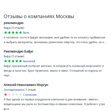
Отзывы о компаниях Москвы
рекомендую
Бафус
(3 отзыва)
star
star
star
star
star
Витя
я постоянно что-то в Бафусе заказываю, мне удобнее по их каталогу пробежаться
и выбрать материалы, занимаюсь ремонтами квартир, это очень удобно, не н...
Рекомендую Бафус
Бафус
(3 отзыва)
star
star
star
star
star
Анатолий
Бафус прекрасный интернет магазин, в котором есть огромный ассортимент и
всегда в наличии. Брал герметики, эмали и смеси. Отношение со стороны их
перс...
Алексей Николаевич Моргун
Эксподинамика
(1 отзыв)
star
star
star
star
star
Станислав
Я был одним из первых сотрудников компании со дня основания - вместе с
владельцами мы ушли из Экспомастера со своими клиентами. Я работал с утра
до в...