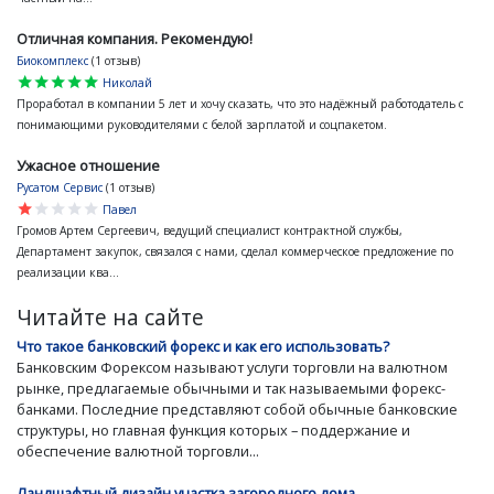
Отличная компания. Рекомендую!
Биокомплекс
(1 отзыв)
star
star
star
star
star
Николай
Проработал в компании 5 лет и хочу сказать, что это надёжный работодатель с
понимающими руководителями с белой зарплатой и соцпакетом.
Ужасное отношение
Русатом Сервис
(1 отзыв)
star
star
star
star
star
Павел
Громов Артем Сергеевич, ведущий специалист контрактной службы,
Департамент закупок, связался с нами, сделал коммерческое предложение по
реализации ква...
Читайте на сайте
Что такое банковский форекс и как его использовать?
Банковским Форексом называют услуги торговли на валютном
рынке, предлагаемые обычными и так называемыми форекс-
банками. Последние представляют собой обычные банковские
структуры, но главная функция которых – поддержание и
обеспечение валютной торговли...
Ландшафтный дизайн участка загородного дома