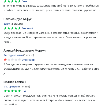
star
star
star
star
star
Витя
я постоянно что-то в Бафусе заказываю, мне удобнее по их каталогу пробежаться
и выбрать материалы, занимаюсь ремонтами квартир, это очень удобно, не н...
Рекомендую Бафус
Бафус
(3 отзыва)
star
star
star
star
star
Анатолий
Бафус прекрасный интернет магазин, в котором есть огромный ассортимент и
всегда в наличии. Брал герметики, эмали и смеси. Отношение со стороны их
перс...
Алексей Николаевич Моргун
Эксподинамика
(1 отзыв)
star
star
star
star
star
Станислав
Я был одним из первых сотрудников компании со дня основания - вместе с
владельцами мы ушли из Экспомастера со своими клиентами. Я работал с утра
до в...
Иванов Степан
Мосгорздрав
(1 отзыв)
star
star
star
star
star
Lori
Одни «Плюсы»! Городская поликлиника № 45 города МосквыРечной вокзал:
Снова начала ходить медецинская Сестра — «бизнесвумен» и делает бизнес
частный на...