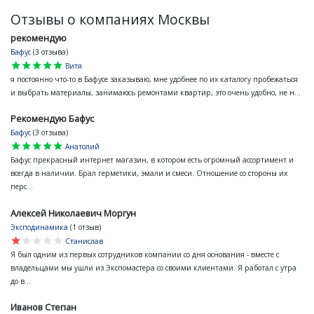
Отзывы о компаниях Москвы
рекомендую
Бафус
(3 отзыва)
star
star
star
star
star
Витя
я постоянно что-то в Бафусе заказываю, мне удобнее по их каталогу пробежаться
и выбрать материалы, занимаюсь ремонтами квартир, это очень удобно, не н...
Рекомендую Бафус
Бафус
(3 отзыва)
star
star
star
star
star
Анатолий
Бафус прекрасный интернет магазин, в котором есть огромный ассортимент и
всегда в наличии. Брал герметики, эмали и смеси. Отношение со стороны их
перс...
Алексей Николаевич Моргун
Эксподинамика
(1 отзыв)
star
star
star
star
star
Станислав
Я был одним из первых сотрудников компании со дня основания - вместе с
владельцами мы ушли из Экспомастера со своими клиентами. Я работал с утра
до в...
Иванов Степан