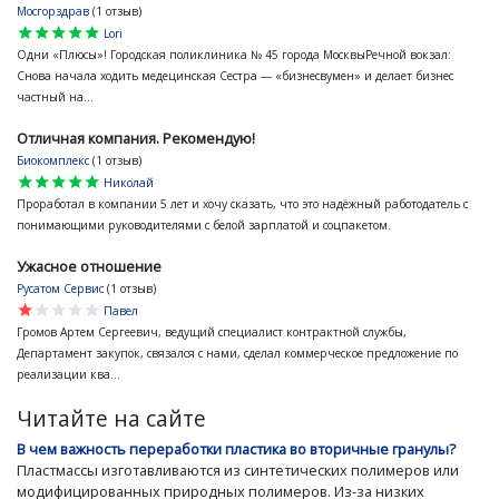
Мосгорздрав
(1 отзыв)
star
star
star
star
star
Lori
Одни «Плюсы»! Городская поликлиника № 45 города МосквыРечной вокзал:
Снова начала ходить медецинская Сестра — «бизнесвумен» и делает бизнес
частный на...
Отличная компания. Рекомендую!
Биокомплекс
(1 отзыв)
star
star
star
star
star
Николай
Проработал в компании 5 лет и хочу сказать, что это надёжный работодатель с
понимающими руководителями с белой зарплатой и соцпакетом.
Ужасное отношение
Русатом Сервис
(1 отзыв)
star
star
star
star
star
Павел
Громов Артем Сергеевич, ведущий специалист контрактной службы,
Департамент закупок, связался с нами, сделал коммерческое предложение по
реализации ква...
Читайте на сайте
В чем важность переработки пластика во вторичные гранулы?
Пластмассы изготавливаются из синтетических полимеров или
модифицированных природных полимеров. Из-за низких