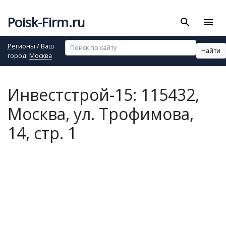
Poisk-Firm.ru
search
menu
Регионы
/ Ваш
Найти
город:
Москва
Инвестстрой-15: 115432,
Москва, ул. Трофимова,
14, стр. 1