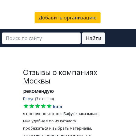
Добавить организацию
Найти
Отзывы о компаниях
Москвы
рекомендую
Бафус
(3 отзыва)
star
star
star
star
star
Витя
я постоянно что-то в Бафусе заказываю,
мне удобнее по их каталогу
пробежаться и выбрать материалы,
занимаюсь ремонтами квартир, это