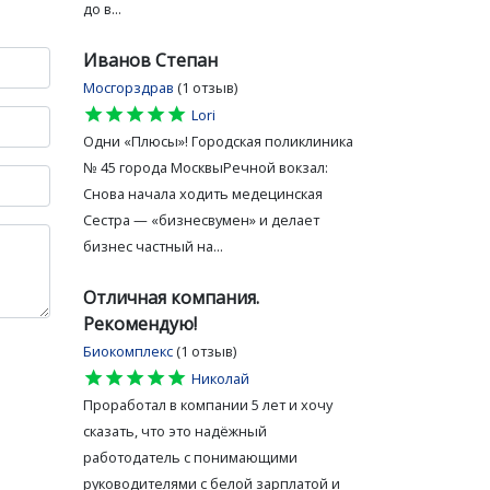
до в...
Иванов Степан
Мосгорздрав
(1 отзыв)
star
star
star
star
star
Lori
Одни «Плюсы»! Городская поликлиника
№ 45 города МосквыРечной вокзал:
Снова начала ходить медецинская
Сестра — «бизнесвумен» и делает
бизнес частный на...
Отличная компания.
Рекомендую!
Биокомплекс
(1 отзыв)
star
star
star
star
star
Николай
Проработал в компании 5 лет и хочу
сказать, что это надёжный
работодатель с понимающими
руководителями с белой зарплатой и