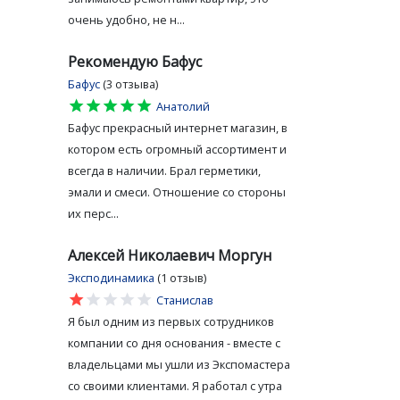
очень удобно, не н...
Рекомендую Бафус
Бафус
(3 отзыва)
star
star
star
star
star
Анатолий
Бафус прекрасный интернет магазин, в
котором есть огромный ассортимент и
всегда в наличии. Брал герметики,
эмали и смеси. Отношение со стороны
их перс...
Алексей Николаевич Моргун
Эксподинамика
(1 отзыв)
star
star
star
star
star
Станислав
Я был одним из первых сотрудников
компании со дня основания - вместе с
владельцами мы ушли из Экспомастера
со своими клиентами. Я работал с утра