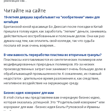
реализации ква...
Читайте на сайте
19-летняя девушка зарабатывает на "изобретении" имен для
китайцев
Британской юной красавице Бо Джессап после поездки в Китай
пришла в голову идея, как заработать "легкие" деньги, занимаясь
действительно востребованным и полезным делом. Она как раз
думала над тем, как оплатить свой колледж, так что судьба
послала ей знак очень вовремя...
В чем важность переработки пластика во вторичные гранулы?
Пластмассы изготавливаются из синтетических полимеров или
модифицированных природных полимеров. Из-за низких
производственных затрат они занимают очень большую долю в
обрабатывающей промышленности. К сожалению, их главный
недостаток - длительное время разложения и, как следствие,
негативное воздействие на окружающую среду.
Бизнес идея: коворкинг для мам
В этой статье мы представляем вам очередную бизнес-идею,
которая оказалась успешной. Это "Родительский коворкинг" или
короркинг для мам - бизнес-идея Беаты Рутковской и Ирмины