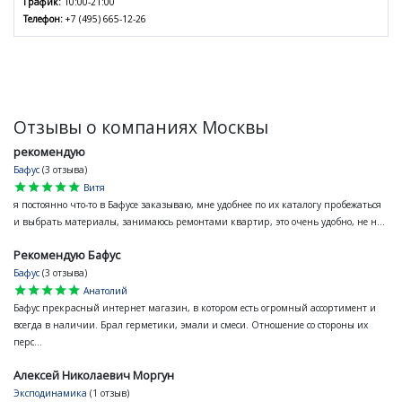
График:
10:00-21:00
Телефон:
+7 (495) 665-12-26
Отзывы о компаниях Москвы
рекомендую
Бафус
(3 отзыва)
star
star
star
star
star
Витя
я постоянно что-то в Бафусе заказываю, мне удобнее по их каталогу пробежаться
и выбрать материалы, занимаюсь ремонтами квартир, это очень удобно, не н...
Рекомендую Бафус
Бафус
(3 отзыва)
star
star
star
star
star
Анатолий
Бафус прекрасный интернет магазин, в котором есть огромный ассортимент и
всегда в наличии. Брал герметики, эмали и смеси. Отношение со стороны их
перс...
Алексей Николаевич Моргун
Эксподинамика
(1 отзыв)