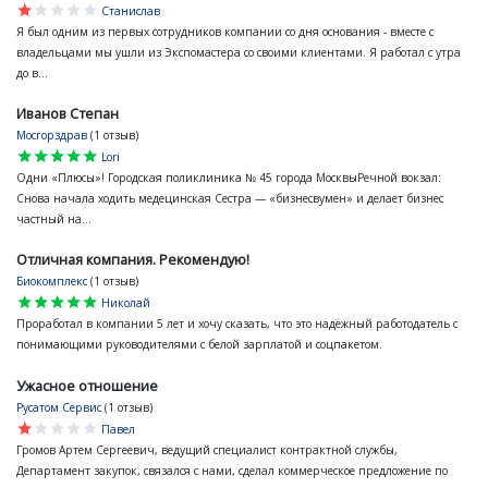
star
star
star
star
star
Станислав
Я был одним из первых сотрудников компании со дня основания - вместе с
владельцами мы ушли из Экспомастера со своими клиентами. Я работал с утра
до в...
Иванов Степан
Мосгорздрав
(1 отзыв)
star
star
star
star
star
Lori
Одни «Плюсы»! Городская поликлиника № 45 города МосквыРечной вокзал:
Снова начала ходить медецинская Сестра — «бизнесвумен» и делает бизнес
частный на...
Отличная компания. Рекомендую!
Биокомплекс
(1 отзыв)
star
star
star
star
star
Николай
Проработал в компании 5 лет и хочу сказать, что это надёжный работодатель с
понимающими руководителями с белой зарплатой и соцпакетом.
Ужасное отношение
Русатом Сервис
(1 отзыв)
star
star
star
star
star
Павел
Громов Артем Сергеевич, ведущий специалист контрактной службы,
Департамент закупок, связался с нами, сделал коммерческое предложение по