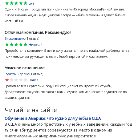
star
star
star
star
star
Lori
Одни «Плюсы»! Городская поликлиника № 45 города МосквыРечной вокзал:
Снова начала ходить медецинская Сестра — «бизнесвумен» и делает бизнес
частный на...
Отличная компания. Рекомендую!
Биокомплекс
(1 отзыв)
star
star
star
star
star
Николай
Проработал в компании 5 лет и хочу сказать, что это надёжный работодатель с
понимающими руководителями с белой зарплатой и соцпакетом.
Ужасное отношение
Русатом Сервис
(1 отзыв)
star
star
star
star
star
Павел
Громов Артем Сергеевич, ведущий специалист контрактной службы,
Департамент закупок, связался с нами, сделал коммерческое предложение по
реализации ква...
Читайте на сайте
Обучение в Америке: что нужно для учебы в США
В США очень много престижных учебных заведений. Каждый год
тысячи абитуриентов соревнуются за место в одном из
многочисленных американских университетов.