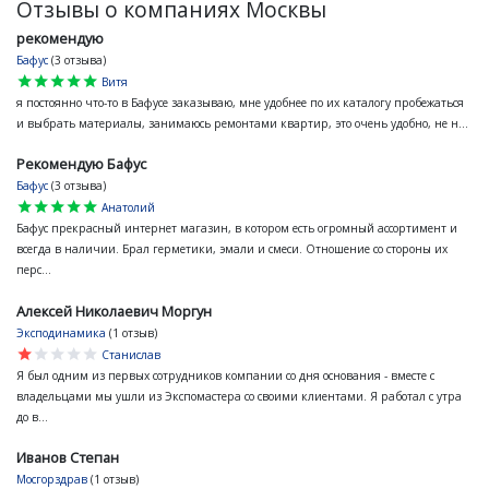
Отзывы о компаниях Москвы
рекомендую
Бафус
(3 отзыва)
star
star
star
star
star
Витя
я постоянно что-то в Бафусе заказываю, мне удобнее по их каталогу пробежаться
и выбрать материалы, занимаюсь ремонтами квартир, это очень удобно, не н...
Рекомендую Бафус
Бафус
(3 отзыва)
star
star
star
star
star
Анатолий
Бафус прекрасный интернет магазин, в котором есть огромный ассортимент и
всегда в наличии. Брал герметики, эмали и смеси. Отношение со стороны их
перс...
Алексей Николаевич Моргун
Эксподинамика
(1 отзыв)
star
star
star
star
star
Станислав
Я был одним из первых сотрудников компании со дня основания - вместе с
владельцами мы ушли из Экспомастера со своими клиентами. Я работал с утра
до в...
Иванов Степан
Мосгорздрав
(1 отзыв)