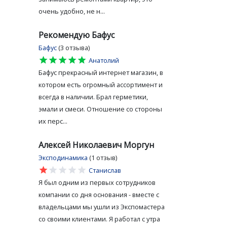
очень удобно, не н...
Рекомендую Бафус
Бафус
(3 отзыва)
star
star
star
star
star
Анатолий
Бафус прекрасный интернет магазин, в
котором есть огромный ассортимент и
всегда в наличии. Брал герметики,
эмали и смеси. Отношение со стороны
их перс...
Алексей Николаевич Моргун
Эксподинамика
(1 отзыв)
star
star
star
star
star
Станислав
Я был одним из первых сотрудников
компании со дня основания - вместе с
владельцами мы ушли из Экспомастера
со своими клиентами. Я работал с утра