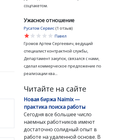
соцпакетом.
Ужасное отношение
Русатом Сервис
(1 отзыв)
star
star
star
star
star
Павел
Громов Артем Сергеевич, ведущий
специалист контрактной службы,
Департамент закупок, связался с нами,
сделал коммерческое предложение по
реализации ква...
Читайте на сайте
Новая биржа Naimix —
практика поиска работы
Сегодня все большее число
наемных работников имеют
достаточно солидный опыт в
работе на удаленной основе. В