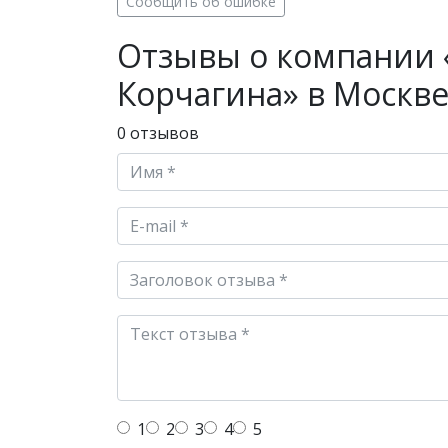
Сообщить об ошибке
Отзывы о компании 
Корчагина» в Москв
0 отзывов
1
2
3
4
5