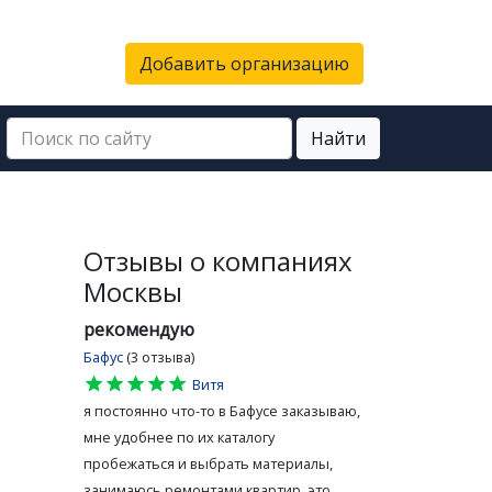
Добавить организацию
Найти
Отзывы о компаниях
Москвы
рекомендую
Бафус
(3 отзыва)
star
star
star
star
star
Витя
я постоянно что-то в Бафусе заказываю,
мне удобнее по их каталогу
пробежаться и выбрать материалы,
занимаюсь ремонтами квартир, это