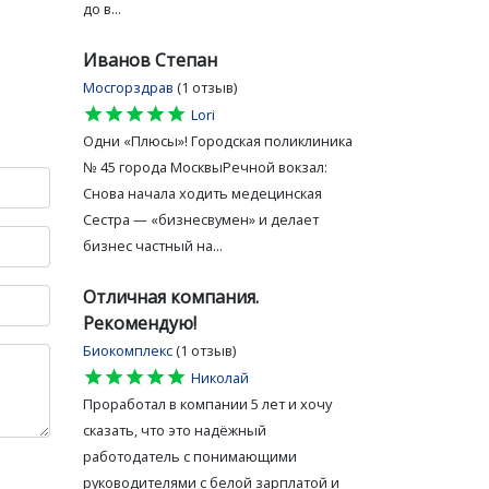
до в...
Иванов Степан
Мосгорздрав
(1 отзыв)
star
star
star
star
star
Lori
Одни «Плюсы»! Городская поликлиника
№ 45 города МосквыРечной вокзал:
Снова начала ходить медецинская
Сестра — «бизнесвумен» и делает
бизнес частный на...
Отличная компания.
Рекомендую!
Биокомплекс
(1 отзыв)
star
star
star
star
star
Николай
Проработал в компании 5 лет и хочу
сказать, что это надёжный
работодатель с понимающими
руководителями с белой зарплатой и