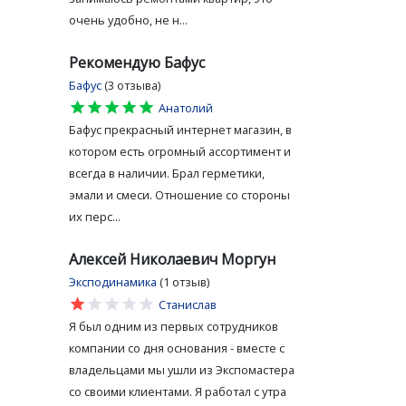
очень удобно, не н...
Рекомендую Бафус
Бафус
(3 отзыва)
star
star
star
star
star
Анатолий
Бафус прекрасный интернет магазин, в
котором есть огромный ассортимент и
всегда в наличии. Брал герметики,
эмали и смеси. Отношение со стороны
их перс...
Алексей Николаевич Моргун
Эксподинамика
(1 отзыв)
star
star
star
star
star
Станислав
Я был одним из первых сотрудников
компании со дня основания - вместе с
владельцами мы ушли из Экспомастера
со своими клиентами. Я работал с утра