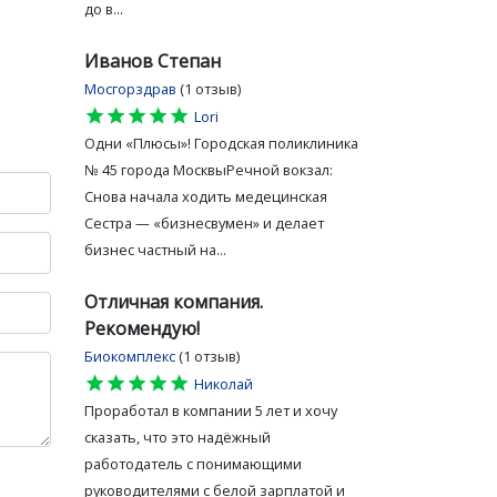
до в...
Иванов Степан
Мосгорздрав
(1 отзыв)
star
star
star
star
star
Lori
Одни «Плюсы»! Городская поликлиника
№ 45 города МосквыРечной вокзал:
Снова начала ходить медецинская
Сестра — «бизнесвумен» и делает
бизнес частный на...
Отличная компания.
Рекомендую!
Биокомплекс
(1 отзыв)
star
star
star
star
star
Николай
Проработал в компании 5 лет и хочу
сказать, что это надёжный
работодатель с понимающими
руководителями с белой зарплатой и