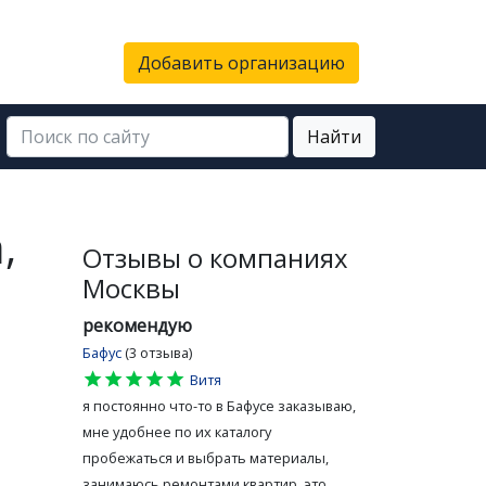
Добавить организацию
Найти
,
Отзывы о компаниях
Москвы
рекомендую
Бафус
(3 отзыва)
star
star
star
star
star
Витя
я постоянно что-то в Бафусе заказываю,
мне удобнее по их каталогу
пробежаться и выбрать материалы,
занимаюсь ремонтами квартир, это