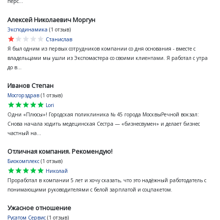
перс...
Алексей Николаевич Моргун
Эксподинамика
(1 отзыв)
star
star
star
star
star
Станислав
Я был одним из первых сотрудников компании со дня основания - вместе с
владельцами мы ушли из Экспомастера со своими клиентами. Я работал с утра
до в...
Иванов Степан
Мосгорздрав
(1 отзыв)
star
star
star
star
star
Lori
Одни «Плюсы»! Городская поликлиника № 45 города МосквыРечной вокзал:
Снова начала ходить медецинская Сестра — «бизнесвумен» и делает бизнес
частный на...
Отличная компания. Рекомендую!
Биокомплекс
(1 отзыв)
star
star
star
star
star
Николай
Проработал в компании 5 лет и хочу сказать, что это надёжный работодатель с
понимающими руководителями с белой зарплатой и соцпакетом.
Ужасное отношение
Русатом Сервис
(1 отзыв)