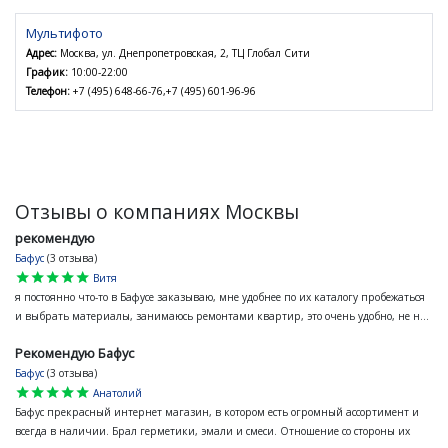
Мультифото
Адрес:
Москва, ул. Днепропетровская, 2, ТЦ Глобал Сити
График:
10:00-22:00
Телефон:
+7 (495) 648-66-76,+7 (495) 601-96-96
Отзывы о компаниях Москвы
рекомендую
Бафус
(3 отзыва)
star
star
star
star
star
Витя
я постоянно что-то в Бафусе заказываю, мне удобнее по их каталогу пробежаться
и выбрать материалы, занимаюсь ремонтами квартир, это очень удобно, не н...
Рекомендую Бафус
Бафус
(3 отзыва)
star
star
star
star
star
Анатолий
Бафус прекрасный интернет магазин, в котором есть огромный ассортимент и
всегда в наличии. Брал герметики, эмали и смеси. Отношение со стороны их