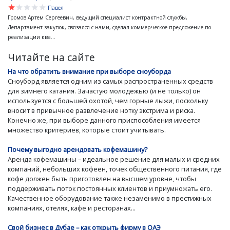
star
star
star
star
star
Павел
Громов Артем Сергеевич, ведущий специалист контрактной службы,
Департамент закупок, связался с нами, сделал коммерческое предложение по
реализации ква...
Читайте на сайте
На что обратить внимание при выборе сноуборда
Сноуборд является одним из самых распространенных средств
для зимнего катания. Зачастую молодежью (и не только) он
используется с большей охотой, чем горные лыжи, поскольку
вносит в привычное развлечение нотку экстрима и риска.
Конечно же, при выборе данного приспособления имеется
множество критериев, которые стоит учитывать.
Почему выгодно арендовать кофемашину?
Аренда кофемашины – идеальное решение для малых и средних
компаний, небольших кофеен, точек общественного питания, где
кофе должен быть приготовлен на высшем уровне, чтобы
поддерживать поток постоянных клиентов и приумножать его.
Качественное оборудование также незаменимо в престижных
компаниях, отелях, кафе и ресторанах...
Свой бизнес в Дубае – как открыть фирму в ОАЭ