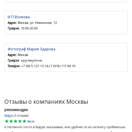
И П Волкова
Адрес:
Москва, ул. Нежинская, 13
График:
10:00-20:00
Фотограф Мария Здарова
Адрес:
Москва
График:
круглосуточно
Телефон:
+7 (967) 127-13-14,+7 (916) 117-90-10
Отзывы о компаниях Москвы
рекомендую
Бафус
(3 отзыва)
star
star
star
star
star
Витя
я постоянно что-то в Бафусе заказываю, мне удобнее по их каталогу пробежаться