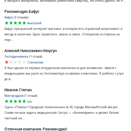
и выбрать материалы, занимаюсь ремонтами квартир, это очень удобно, не н...
Рекомендую Бафус
Бафус
(3 отзыва)
star
star
star
star
star
Анатолий
Бафус прекрасный интернет магазин, в котором есть огромный ассортимент и
всегда в наличии. Брал герметики, эмали и смеси. Отношение со стороны их
перс...
Алексей Николаевич Моргун
Эксподинамика
(1 отзыв)
star
star
star
star
star
Станислав
Я был одним из первых сотрудников компании со дня основания - вместе с
владельцами мы ушли из Экспомастера со своими клиентами. Я работал с утра
до в...
Иванов Степан
Мосгорздрав
(1 отзыв)
star
star
star
star
star
Lori
Одни «Плюсы»! Городская поликлиника № 45 города МосквыРечной вокзал:
Снова начала ходить медецинская Сестра — «бизнесвумен» и делает бизнес
частный на...
Отличная компания. Рекомендую!