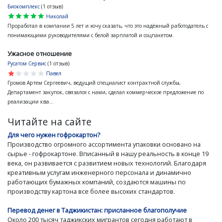
Биокомплекс
(1 отзыв)
star
star
star
star
star
Николай
Проработал в компании 5 лет и хочу сказать, что это надёжный работодатель с
понимающими руководителями с белой зарплатой и соцпакетом.
Ужасное отношение
Русатом Сервис
(1 отзыв)
star
star
star
star
star
Павел
Громов Артем Сергеевич, ведущий специалист контрактной службы,
Департамент закупок, связался с нами, сделал коммерческое предложение по
реализации ква...
Читайте на сайте
Для чего нужен гофрокартон?
Производство огромного ассортимента упаковки основано на
сырье - гофрокартоне. Вписанный в нашу реальность в конце 19
века, он развивается с развитием новых технологий. Благодаря
креативным услугам инженерного персонала и динамично
работающих бумажных компаний, создаются машины по
производству картона все более высоких стандартов.
Перевод денег в Таджикистан: присланное благополучие
Около 200 тысяч таджикских мигрантов сегодня работают в