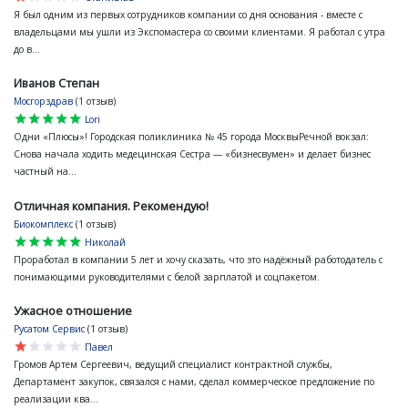
Я был одним из первых сотрудников компании со дня основания - вместе с
владельцами мы ушли из Экспомастера со своими клиентами. Я работал с утра
до в...
Иванов Степан
Мосгорздрав
(1 отзыв)
star
star
star
star
star
Lori
Одни «Плюсы»! Городская поликлиника № 45 города МосквыРечной вокзал:
Снова начала ходить медецинская Сестра — «бизнесвумен» и делает бизнес
частный на...
Отличная компания. Рекомендую!
Биокомплекс
(1 отзыв)
star
star
star
star
star
Николай
Проработал в компании 5 лет и хочу сказать, что это надёжный работодатель с
понимающими руководителями с белой зарплатой и соцпакетом.
Ужасное отношение
Русатом Сервис
(1 отзыв)
star
star
star
star
star
Павел
Громов Артем Сергеевич, ведущий специалист контрактной службы,
Департамент закупок, связался с нами, сделал коммерческое предложение по
реализации ква...