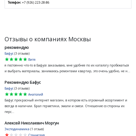
Телефон:
+7 (926) 223-28-86
Отзывы о компаниях Москвы
рекомендую
Бафус
(3 отзыва)
star
star
star
star
star
Витя
я постоянно что-то в Бафусе заказываю, мне удобнее по их каталогу пробежаться
и выбрать материалы, занимаюсь ремонтами квартир, это очень удобно, не н...
Рекомендую Бафус
Бафус
(3 отзыва)
star
star
star
star
star
Анатолий
Бафус прекрасный интернет магазин, в котором есть огромный ассортимент и
всегда в наличии. Брал герметики, эмали и смеси. Отношение со стороны их
перс...
Алексей Николаевич Моргун
Эксподинамика
(1 отзыв)
star
star
star
star
star
Станислав