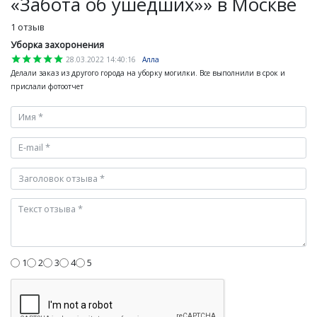
«Забота об ушедших»» в Москве
1 отзыв
Уборка захоронения
star
star
star
star
star
28.03.2022 14:40:16
Алла
Делали заказ из другого города на уборку могилки. Все выполнили в срок и
прислали фотоотчет
1
2
3
4
5