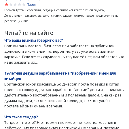
star
star
star
star
star
Павел
Громов Артем Сергеевич, ведущий специалист контрактной службы,
Департамент закупок, связался с нами, сделал коммерческое предложение по
реализации ква...
Читайте на сайте
Что ваша визитка говорит о вас?
Если вы занимаетесь бизнесом или работаете на публичной
должности в компании, то, вероятно, у вас уже есть визитная
карточка. Если же так случилось, что у вас её нет, вам обязательно
надо заказать их...
19-летняя девушка зарабатывает на "изобретении" имен для
китайцев
Британской юной красавице Бо Джессап после поездки в Китай
пришла в голову идея, как заработать "легкие" деньги, занимаясь
действительно востребованным и полезным делом. Она как раз
думала над тем, как оплатить свой колледж, так что судьба
послала ей знак очень вовремя...
Что такое тендер?
Тендер - что это? Этот термин не имеет четкого толкования в
действующих правовых актах Российской Федерации, поэтому