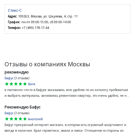
Стикс-С
Адрес:
109263, Москва, ул. Шкулева, 4, стр. 11
График:
пн-пт 09:00-15:00, сб 09:00-14:00
Телефон:
+7 (499) 178-17-44
Отзывы о компаниях Москвы
рекомендую
Бафус
(3 отзыва)
star
star
star
star
star
Витя
я постоянно что-то в Бафусе заказываю, мне удобнее по их каталогу пробежаться
и выбрать материалы, занимаюсь ремонтами квартир, это очень удобно, не н...
Рекомендую Бафус
Бафус
(3 отзыва)
star
star
star
star
star
Анатолий
Бафус прекрасный интернет магазин, в котором есть огромный ассортимент и
всегда в наличии. Брал герметики, эмали и смеси. Отношение со стороны их