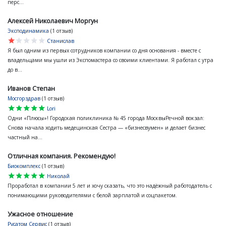
перс...
Алексей Николаевич Моргун
Эксподинамика
(1 отзыв)
star
star
star
star
star
Станислав
Я был одним из первых сотрудников компании со дня основания - вместе с
владельцами мы ушли из Экспомастера со своими клиентами. Я работал с утра
до в...
Иванов Степан
Мосгорздрав
(1 отзыв)
star
star
star
star
star
Lori
Одни «Плюсы»! Городская поликлиника № 45 города МосквыРечной вокзал:
Снова начала ходить медецинская Сестра — «бизнесвумен» и делает бизнес
частный на...
Отличная компания. Рекомендую!
Биокомплекс
(1 отзыв)
star
star
star
star
star
Николай
Проработал в компании 5 лет и хочу сказать, что это надёжный работодатель с
понимающими руководителями с белой зарплатой и соцпакетом.
Ужасное отношение
Русатом Сервис
(1 отзыв)