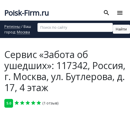
Poisk-Firm.ru
search
menu
Регионы
/ Ваш
Найти
город:
Москва
Сервис «Забота об
ушедших»: 117342, Россия,
г. Москва, ул. Бутлерова, д.
17, 4 этаж
star
star
star
star
star
(1 отзыв)
5.0