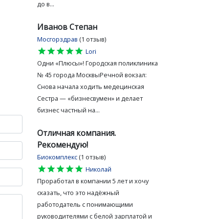
до в...
Иванов Степан
Мосгорздрав
(1 отзыв)
star
star
star
star
star
Lori
Одни «Плюсы»! Городская поликлиника
№ 45 города МосквыРечной вокзал:
Снова начала ходить медецинская
Сестра — «бизнесвумен» и делает
бизнес частный на...
Отличная компания.
Рекомендую!
Биокомплекс
(1 отзыв)
star
star
star
star
star
Николай
Проработал в компании 5 лет и хочу
сказать, что это надёжный
работодатель с понимающими
руководителями с белой зарплатой и