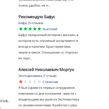
очень удобно, не н...
Рекомендую Бафус
Бафус
(3 отзыва)
star
star
star
star
star
Анатолий
Бафус прекрасный интернет магазин, в
котором есть огромный ассортимент и
всегда в наличии. Брал герметики,
эмали и смеси. Отношение со стороны
их перс...
Алексей Николаевич Моргун
Эксподинамика
(1 отзыв)
star
star
star
star
star
Станислав
Я был одним из первых сотрудников
компании со дня основания - вместе с
владельцами мы ушли из Экспомастера
нтов,
со своими клиентами. Я работал с утра
,