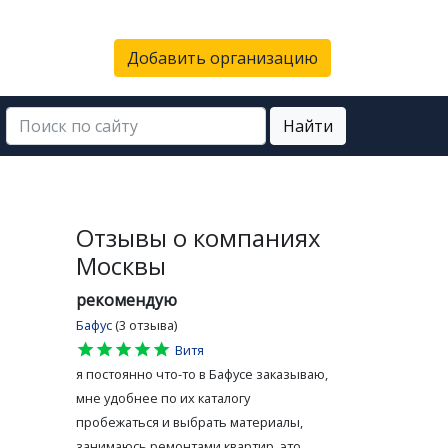
Добавить организацию
Найти
Отзывы о компаниях
Москвы
рекомендую
Бафус
(3 отзыва)
star
star
star
star
star
Витя
я постоянно что-то в Бафусе заказываю,
мне удобнее по их каталогу
пробежаться и выбрать материалы,
занимаюсь ремонтами квартир, это