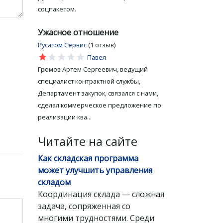
соцпакетом.
Ужасное отношение
Русатом Сервис
(1 отзыв)
star
star
star
star
star
Павел
Громов Артем Сергеевич, ведущий
специалист контрактной службы,
Департамент закупок, связался с нами,
сделал коммерческое предложение по
реализации ква...
Читайте на сайте
Как складская программа
может улучшить управления
складом
Координация склада — сложная
задача, сопряженная со
многими трудностями. Среди