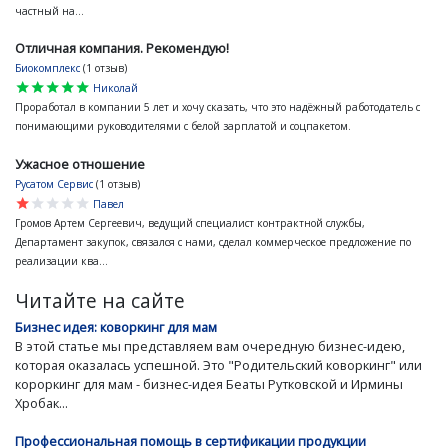
частный на...
Отличная компания. Рекомендую!
Биокомплекс
(1 отзыв)
star
star
star
star
star
Николай
Проработал в компании 5 лет и хочу сказать, что это надёжный работодатель с
понимающими руководителями с белой зарплатой и соцпакетом.
Ужасное отношение
Русатом Сервис
(1 отзыв)
star
star
star
star
star
Павел
Громов Артем Сергеевич, ведущий специалист контрактной службы,
Департамент закупок, связался с нами, сделал коммерческое предложение по
реализации ква...
Читайте на сайте
Бизнес идея: коворкинг для мам
В этой статье мы представляем вам очередную бизнес-идею,
которая оказалась успешной. Это "Родительский коворкинг" или
короркинг для мам - бизнес-идея Беаты Рутковской и Ирмины
Хробак...
Профессиональная помощь в сертификации продукции