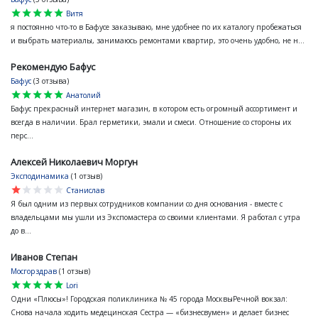
star
star
star
star
star
Витя
я постоянно что-то в Бафусе заказываю, мне удобнее по их каталогу пробежаться
и выбрать материалы, занимаюсь ремонтами квартир, это очень удобно, не н...
Рекомендую Бафус
Бафус
(3 отзыва)
star
star
star
star
star
Анатолий
Бафус прекрасный интернет магазин, в котором есть огромный ассортимент и
всегда в наличии. Брал герметики, эмали и смеси. Отношение со стороны их
перс...
Алексей Николаевич Моргун
Эксподинамика
(1 отзыв)
star
star
star
star
star
Станислав
Я был одним из первых сотрудников компании со дня основания - вместе с
владельцами мы ушли из Экспомастера со своими клиентами. Я работал с утра
до в...
Иванов Степан
Мосгорздрав
(1 отзыв)
star
star
star
star
star
Lori
Одни «Плюсы»! Городская поликлиника № 45 города МосквыРечной вокзал:
Снова начала ходить медецинская Сестра — «бизнесвумен» и делает бизнес