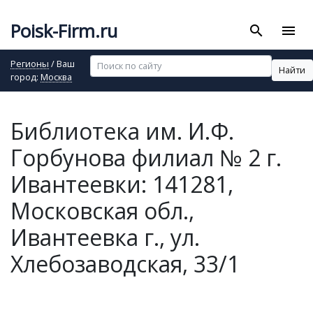
Poisk-Firm.ru
search
menu
Регионы
/ Ваш
Найти
город:
Москва
Библиотека им. И.Ф.
Горбунова филиал № 2 г.
Ивантеевки: 141281,
Московская обл.,
Ивантеевка г., ул.
Хлебозаводская, 33/1