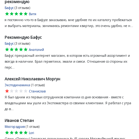
рекомендую
Бафус
(3 отзыва)
star
star
star
star
star
Витя
я постоянно что-то в Бафусе заказываю, мне удобнее по их каталогу пробежаться
и выбрать материалы, занимаюсь ремонтами квартир, это очень удобно, не н...
Рекомендую Бафус
Бафус
(3 отзыва)
star
star
star
star
star
Анатолий
Бафус прекрасный интернет магазин, в котором есть огромный ассортимент и
всегда в наличии. Брал герметики, эмали и смеси. Отношение со стороны их
перс...
Алексей Николаевич Моргун
Эксподинамика
(1 отзыв)
star
star
star
star
star
Станислав
Я был одним из первых сотрудников компании со дня основания - вместе с
владельцами мы ушли из Экспомастера со своими клиентами. Я работал с утра
до в...
Иванов Степан
Мосгорздрав
(1 отзыв)
star
star
star
star
star
Lori
Одни «Плюсы»! Городская поликлиника № 45 города МосквыРечной вокзал: