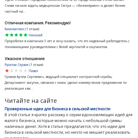
Снова начала ходить медецинская Сестра — «бизнесвумен» и делает бизнес
частный на...
Отличная компания. Рекомендую!
Биокомплекс
(1 отзыв)
star
star
star
star
star
Николай
Проработал в компании 5 лет и хочу сказать, что это надёжный работодатель с
понимающими руководителями с белой зарплатой и соцпакетом.
Ужасное отношение
Русатом Сервис
(1 отзыв)
star
star
star
star
star
Павел
Громов Артем Сергеевич, ведущий специалист контрактной службы,
Департамент закупок, связался с нами, сделал коммерческое предложение по
реализации ква...
Читайте на сайте
Проверенные идеи для бизнеса в сельской местности
В этой статье я кратко расскажу о серии вдохновляющих идей для
малого бизнеса, которые можно начать с небольшой суммы
наличных денег. Хотя в статье предлагается, что это идеи для
бизнеса в сельской местности, но ничто не мешает реализовать