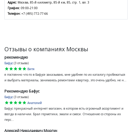
Адрес:
Москва, 85-й километр, 85-й км, 85, стр. 1, вл. 3
График:
09:00-21:00
Телефон:
+7 (495) 772-77-66
Отзывы о компаниях Москвы
рекомендую
Бафус
(3 отзыва)
star
star
star
star
star
Витя
я постоянно что-то в Бафусе заказываю, мне удобнее по их каталогу пробежаться
и выбрать материалы, занимаюсь ремонтами квартир, это очень удобно, не н...
Рекомендую Бафус
Бафус
(3 отзыва)
star
star
star
star
star
Анатолий
Бафус прекрасный интернет магазин, в котором есть огромный ассортимент и
всегда в наличии. Брал герметики, эмали и смеси. Отношение со стороны их
перс...
Алексей Николаевич Моргун