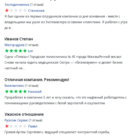
Эксподинамика
(1 отзыв)
star
star
star
star
star
Станислав
Я был одним из первых сотрудников компании со дня основания - вместе с
владельцами мы ушли из Экспомастера со своими клиентами. Я работал с утра
до в...
Иванов Степан
Мосгорздрав
(1 отзыв)
star
star
star
star
star
Lori
Одни «Плюсы»! Городская поликлиника № 45 города МосквыРечной вокзал:
Снова начала ходить медецинская Сестра — «бизнесвумен» и делает бизнес
частный на...
Отличная компания. Рекомендую!
Биокомплекс
(1 отзыв)
star
star
star
star
star
Николай
Проработал в компании 5 лет и хочу сказать, что это надёжный работодатель с
понимающими руководителями с белой зарплатой и соцпакетом.
Ужасное отношение
Русатом Сервис
(1 отзыв)
star
star
star
star
star
Павел
Громов Артем Сергеевич, ведущий специалист контрактной службы,