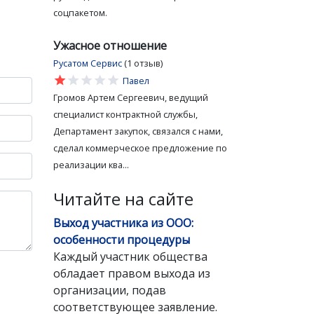
соцпакетом.
Ужасное отношение
Русатом Сервис
(1 отзыв)
star
star
star
star
star
Павел
Громов Артем Сергеевич, ведущий
специалист контрактной службы,
Департамент закупок, связался с нами,
сделал коммерческое предложение по
реализации ква...
Читайте на сайте
Выход участника из ООО:
особенности процедуры
Каждый участник общества
обладает правом выхода из
организации, подав
соответствующее заявление.