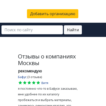
Добавить организацию
Найти
Отзывы о компаниях
Москвы
рекомендую
Бафус
(3 отзыва)
star
star
star
star
star
Витя
я постоянно что-то в Бафусе заказываю,
мне удобнее по их каталогу
пробежаться и выбрать материалы,
занимаюсь ремонтами квартир, это