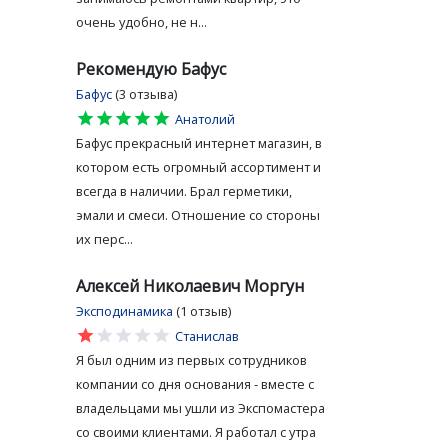
очень удобно, не н...
Рекомендую Бафус
Бафус
(3 отзыва)
star
star
star
star
star
Анатолий
Бафус прекрасный интернет магазин, в
котором есть огромный ассортимент и
всегда в наличии. Брал герметики,
эмали и смеси. Отношение со стороны
их перс...
Алексей Николаевич Моргун
Эксподинамика
(1 отзыв)
star
star
star
star
star
Станислав
Я был одним из первых сотрудников
компании со дня основания - вместе с
владельцами мы ушли из Экспомастера
со своими клиентами. Я работал с утра