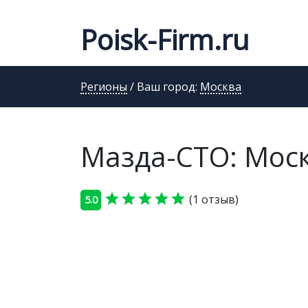
Poisk-Firm.ru
Регионы
/ Ваш город:
Москва
Мазда-СТО: Моск
star
star
star
star
star
(1 отзыв)
5.0