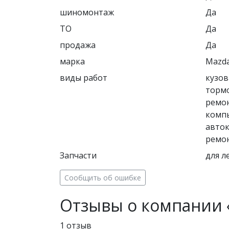
шиномонтаж
Да
ТО
Да
продажа
Да
марка
Mazd
виды работ
кузов
тормо
ремон
компь
авток
ремон
Запчасти
для л
Сообщить об ошибке
Отзывы о компании 
1 отзыв