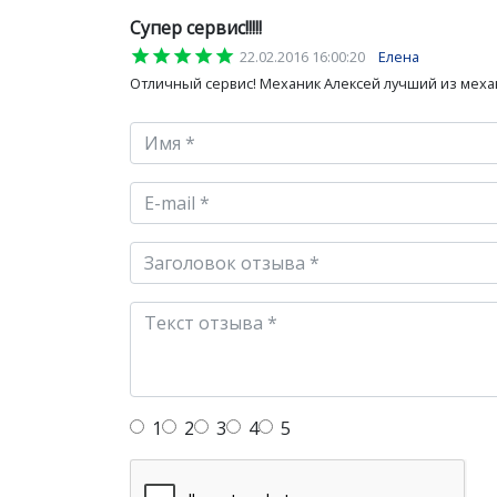
Супер сервис!!!!!
star
star
star
star
star
22.02.2016 16:00:20
Елена
Отличный сервис! Механик Алексей лучший из меха
1
2
3
4
5