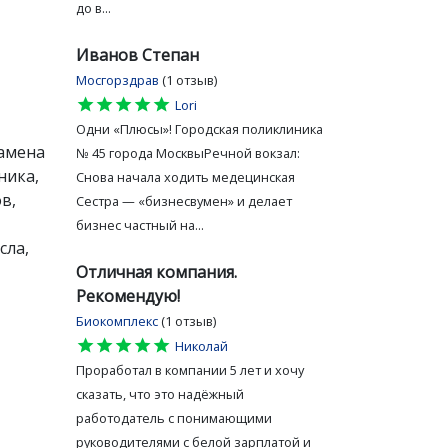
до в...
Иванов Степан
Мосгорздрав
(1 отзыв)
star
star
star
star
star
Lori
Одни «Плюсы»! Городская поликлиника
замена
№ 45 города МосквыРечной вокзал:
ника,
Снова начала ходить медецинская
в,
Сестра — «бизнесвумен» и делает
бизнес частный на...
сла,
Отличная компания.
Рекомендую!
Биокомплекс
(1 отзыв)
star
star
star
star
star
Николай
Проработал в компании 5 лет и хочу
сказать, что это надёжный
работодатель с понимающими
руководителями с белой зарплатой и