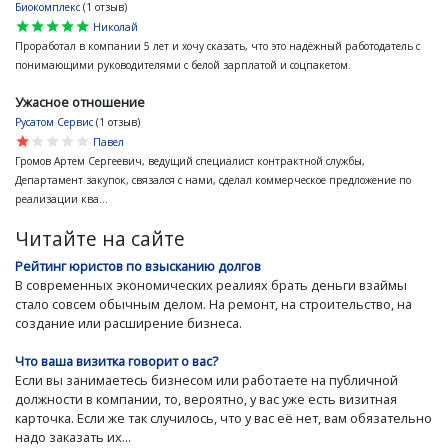
Биокомплекс
(1 отзыв)
star
star
star
star
star
Николай
Проработал в компании 5 лет и хочу сказать, что это надёжный работодатель с
понимающими руководителями с белой зарплатой и соцпакетом.
Ужасное отношение
Русатом Сервис
(1 отзыв)
star
star
star
star
star
Павел
Громов Артем Сергеевич, ведущий специалист контрактной службы,
Департамент закупок, связался с нами, сделал коммерческое предложение по
реализации ква...
Читайте на сайте
Рейтинг юристов по взысканию долгов
В современных экономических реалиях брать деньги взаймы
стало совсем обычным делом. На ремонт, на строительство, на
создание или расширение бизнеса.
Что ваша визитка говорит о вас?
Если вы занимаетесь бизнесом или работаете на публичной
должности в компании, то, вероятно, у вас уже есть визитная
карточка. Если же так случилось, что у вас её нет, вам обязательно
надо заказать их...