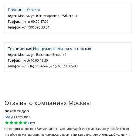
Пружины Клаксон
Адрес:
Москва, ул. Южнопортовая, 25б, стр. 4
График:
пн-пт 09:00-17:00
Телефон:
+7 (499) 390-33-31
Техническая Инструментальная мастерская
Адрес:
Москва, ул. Вавилова, 5, корп.1
График:
пн-сб 10:00-19:30
Телефон:
+7 (916) 615-65-46,+7 (916) 736-05-03
Отзывы о компаниях Москвы
рекомендую
Бафус
(3 отзыва)
star
star
star
star
star
Витя
я постоянно что-то в Бафусе заказываю, мне удобнее по их каталогу пробежаться
и выбрать материалы, занимаюсь ремонтами квартир, это очень удобно, не н...