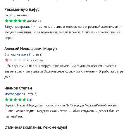
Рекомендую Бафус
Бафус
(3 отзыва)
star
star
star
star
star
Анатолий
Бафус прекрасный интернет магазин, в котором есть огромный ассортимент и
всегда в наличии. Брал герметики, эмали и смеси. Отношение со стороны их
перс...
Алексей Николаевич Моргун
Эксподинамика
(1 отзыв)
star
star
star
star
star
Станислав
Я был одним из первых сотрудников компании со дня основания - вместе с
владельцами мы ушли из Экспомастера со своими клиентами. Я работал с утра
до в...
Иванов Степан
Мосгорздрав
(1 отзыв)
star
star
star
star
star
Lori
Одни «Плюсы»! Городская поликлиника № 45 города МосквыРечной вокзал:
Снова начала ходить медецинская Сестра — «бизнесвумен» и делает бизнес
частный на...
Отличная компания. Рекомендую!