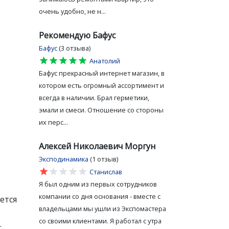
очень удобно, не н...
Рекомендую Бафус
Бафус
(3 отзыва)
star
star
star
star
star
Анатолий
Бафус прекрасный интернет магазин, в
котором есть огромный ассортимент и
всегда в наличии. Брал герметики,
эмали и смеси. Отношение со стороны
их перс...
Алексей Николаевич Моргун
Эксподинамика
(1 отзыв)
star
star
star
star
star
Станислав
Я был одним из первых сотрудников
компании со дня основания - вместе с
ется
владельцами мы ушли из Экспомастера
со своими клиентами. Я работал с утра
.