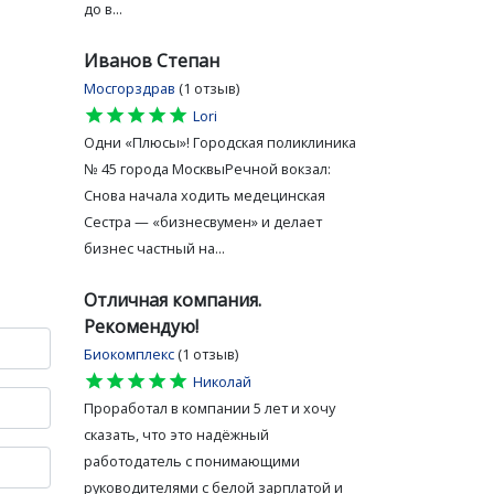
до в...
Иванов Степан
Мосгорздрав
(1 отзыв)
star
star
star
star
star
Lori
Одни «Плюсы»! Городская поликлиника
№ 45 города МосквыРечной вокзал:
Снова начала ходить медецинская
Сестра — «бизнесвумен» и делает
бизнес частный на...
Отличная компания.
Рекомендую!
Биокомплекс
(1 отзыв)
star
star
star
star
star
Николай
Проработал в компании 5 лет и хочу
сказать, что это надёжный
работодатель с понимающими
руководителями с белой зарплатой и