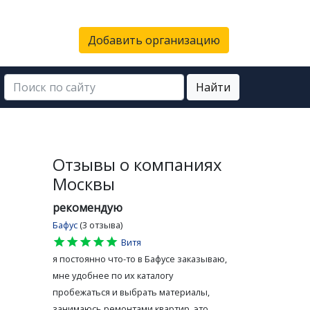
Добавить организацию
Найти
Отзывы о компаниях
Москвы
рекомендую
Бафус
(3 отзыва)
star
star
star
star
star
Витя
я постоянно что-то в Бафусе заказываю,
мне удобнее по их каталогу
пробежаться и выбрать материалы,
занимаюсь ремонтами квартир, это