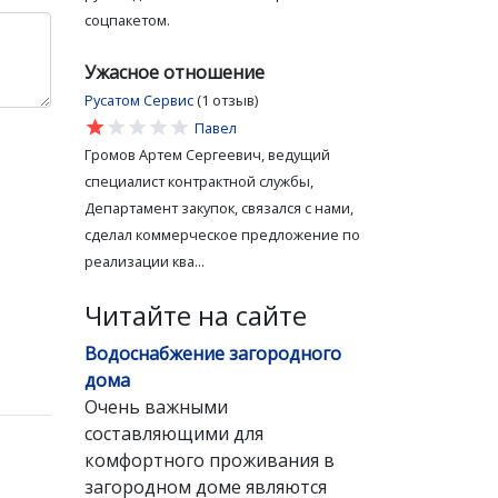
соцпакетом.
Ужасное отношение
Русатом Сервис
(1 отзыв)
star
star
star
star
star
Павел
Громов Артем Сергеевич, ведущий
специалист контрактной службы,
Департамент закупок, связался с нами,
сделал коммерческое предложение по
реализации ква...
Читайте на сайте
Водоснабжение загородного
дома
Очень важными
составляющими для
комфортного проживания в
загородном доме являются