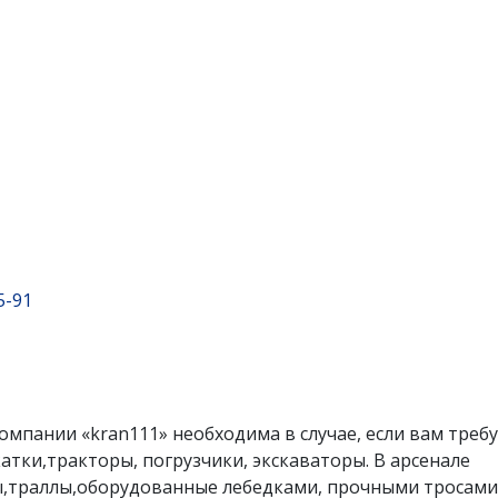
5-91
пании «kran111» необходима в случае, если вам требу
атки,тракторы, погрузчики, экскаваторы. В арсенале
,траллы,оборудованные лебедками, прочными тросами