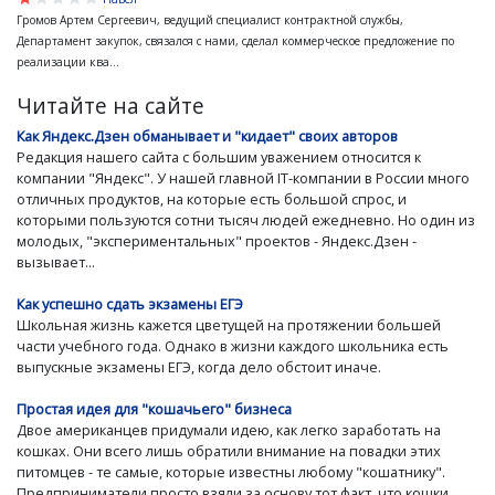
Громов Артем Сергеевич, ведущий специалист контрактной службы,
Департамент закупок, связался с нами, сделал коммерческое предложение по
реализации ква...
Читайте на сайте
Как Яндекс.Дзен обманывает и "кидает" своих авторов
Редакция нашего сайта с большим уважением относится к
компании "Яндекс". У нашей главной IT-компании в России много
отличных продуктов, на которые есть большой спрос, и
которыми пользуются сотни тысяч людей ежедневно. Но один из
молодых, "экспериментальных" проектов - Яндекс.Дзен -
вызывает...
Как успешно сдать экзамены ЕГЭ
Школьная жизнь кажется цветущей на протяжении большей
части учебного года. Однако в жизни каждого школьника есть
выпускные экзамены ЕГЭ, когда дело обстоит иначе.
Простая идея для "кошачьего" бизнеса
Двое американцев придумали идею, как легко заработать на
кошках. Они всего лишь обратили внимание на повадки этих
питомцев - те самые, которые известны любому "кошатнику".
Предприниматели просто взяли за основу тот факт, что кошки