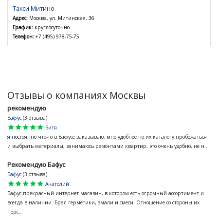
Такси Митино
Адрес:
Москва, ул. Митинская, 36
График:
круглосуточно
Телефон:
+7 (495) 978-75-75
Отзывы о компаниях Москвы
рекомендую
Бафус
(3 отзыва)
star
star
star
star
star
Витя
я постоянно что-то в Бафусе заказываю, мне удобнее по их каталогу пробежаться
и выбрать материалы, занимаюсь ремонтами квартир, это очень удобно, не н...
Рекомендую Бафус
Бафус
(3 отзыва)
star
star
star
star
star
Анатолий
Бафус прекрасный интернет магазин, в котором есть огромный ассортимент и
всегда в наличии. Брал герметики, эмали и смеси. Отношение со стороны их
перс...