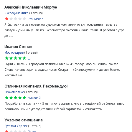
Алексей Николаевич Моргун
Эксподинамика
(1 отзыв)
star
star
star
star
star
Станислав
Я был одним из первых сотрудников компании со дня основания - вместе с
владельцами мы ушли из Экспомастера со своими клиентами. Я работал с утра
до в...
Иванов Степан
Мосгорздрав
(1 отзыв)
star
star
star
star
star
Lori
Одни «Плюсы»! Городская поликлиника № 45 города МосквыРечной вокзал:
Снова начала ходить медецинская Сестра — «бизнесвумен» и делает бизнес
частный на...
Отличная компания. Рекомендую!
Биокомплекс
(1 отзыв)
star
star
star
star
star
Николай
Проработал в компании 5 лет и хочу сказать, что это надёжный работодатель с
понимающими руководителями с белой зарплатой и соцпакетом.
Ужасное отношение
Русатом Сервис
(1 отзыв)
star
star
star
star
star
Павел