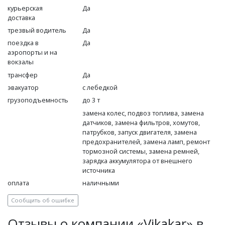
курьерская
Да
доставка
трезвый водитель
Да
поездка в
Да
аэропорты и на
вокзалы
трансфер
Да
эвакуатор
с лебедкой
грузоподъемность
до 3 т
замена колес, подвоз топлива, замена
датчиков, замена фильтров, хомутов,
патрубков, запуск двигателя, замена
предохранителей, замена ламп, ремонт
тормозной системы, замена ремней,
зарядка аккумулятора от внешнего
источника
оплата
наличными
Сообщить об ошибке
Отзывы о компании «Vikakar» в