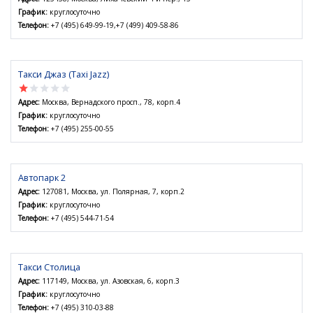
График:
круглосуточно
Телефон:
+7 (495) 649-99-19,+7 (499) 409-58-86
Такси Джаз (Taxi Jazz)
star
star
star
star
star
Адрес:
Москва, Вернадского просп., 78, корп.4
График:
круглосуточно
Телефон:
+7 (495) 255-00-55
Автопарк 2
Адрес:
127081, Москва, ул. Полярная, 7, корп.2
График:
круглосуточно
Телефон:
+7 (495) 544-71-54
Такси Столица
Адрес:
117149, Москва, ул. Азовская, 6, корп.3
График:
круглосуточно
Телефон:
+7 (495) 310-03-88