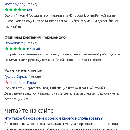
Мосгорздрав
(1 отзыв)
star
star
star
star
star
Lori
Одни «Плюсы»! Городская поликлиника № 45 города МосквыРечной вокзал:
Снова начала ходить медецинская Сестра — «бизнесвумен» и делает бизнес
частный на...
Отличная компания. Рекомендую!
Биокомплекс
(1 отзыв)
star
star
star
star
star
Николай
Проработал в компании 5 лет и хочу сказать, что это надёжный работодатель с
понимающими руководителями с белой зарплатой и соцпакетом.
Ужасное отношение
Русатом Сервис
(1 отзыв)
star
star
star
star
star
Павел
Громов Артем Сергеевич, ведущий специалист контрактной службы,
Департамент закупок, связался с нами, сделал коммерческое предложение по
реализации ква...
Читайте на сайте
Что такое банковский форекс и как его использовать?
Банковским Форексом называют услуги торговли на валютном
рынке, предлагаемые обычными и так называемыми форекс-