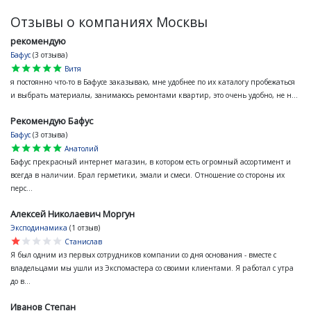
Отзывы о компаниях Москвы
рекомендую
Бафус
(3 отзыва)
star
star
star
star
star
Витя
я постоянно что-то в Бафусе заказываю, мне удобнее по их каталогу пробежаться
и выбрать материалы, занимаюсь ремонтами квартир, это очень удобно, не н...
Рекомендую Бафус
Бафус
(3 отзыва)
star
star
star
star
star
Анатолий
Бафус прекрасный интернет магазин, в котором есть огромный ассортимент и
всегда в наличии. Брал герметики, эмали и смеси. Отношение со стороны их
перс...
Алексей Николаевич Моргун
Эксподинамика
(1 отзыв)
star
star
star
star
star
Станислав
Я был одним из первых сотрудников компании со дня основания - вместе с
владельцами мы ушли из Экспомастера со своими клиентами. Я работал с утра
до в...
Иванов Степан