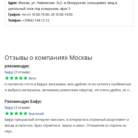
Адрес:
Москва, ул. Новолесная, 3к2, м.Белорусская, (кольцевая), вход в
цокольный этаж под козырьком, офис 3
График:
пн-пт 10:00-19:00; сб 10:00-14:00
Телефон:
+7(966) 144-12-12
Отзывы о компаниях Москвы
рекомендую
Бафус
(3 отзыва)
star
star
star
star
star
Витя
я постоянно что-то в Бафусе заказываю, мне удобнее по их каталогу пробежаться
и выбрать материалы, занимаюсь ремонтами квартир, это очень удобно, не н...
Рекомендую Бафус
Бафус
(3 отзыва)
star
star
star
star
star
Анатолий
Бафус прекрасный интернет магазин, в котором есть огромный ассортимент и
всегда в наличии. Брал герметики, эмали и смеси. Отношение со стороны их
перс...