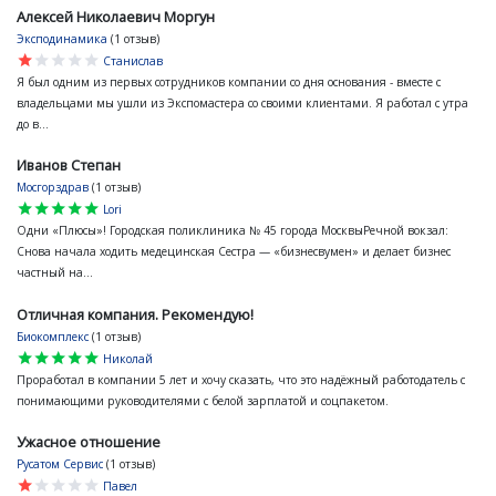
Алексей Николаевич Моргун
Эксподинамика
(1 отзыв)
star
star
star
star
star
Станислав
Я был одним из первых сотрудников компании со дня основания - вместе с
владельцами мы ушли из Экспомастера со своими клиентами. Я работал с утра
до в...
Иванов Степан
Мосгорздрав
(1 отзыв)
star
star
star
star
star
Lori
Одни «Плюсы»! Городская поликлиника № 45 города МосквыРечной вокзал:
Снова начала ходить медецинская Сестра — «бизнесвумен» и делает бизнес
частный на...
Отличная компания. Рекомендую!
Биокомплекс
(1 отзыв)
star
star
star
star
star
Николай
Проработал в компании 5 лет и хочу сказать, что это надёжный работодатель с
понимающими руководителями с белой зарплатой и соцпакетом.
Ужасное отношение
Русатом Сервис
(1 отзыв)
star
star
star
star
star
Павел