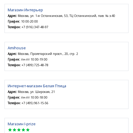
Магазин Интерьер
Адрес:
Москва, ул. 1-я Останкинская, 53, ТЦ Останкинский, пав. № з-40
График:
10:00-20:00
Телефон:
+7 (916) 347-48-97
Amihouse
Адрес:
Москва, Пролетарский просп., 20, стр. 2
График:
пн-пт 10:00-19:00
Телефон:
+7 (499) 725-48-78
Интернет-магазин Белая Птица
Адрес:
Москва, ул. Широкая, 21
График:
пн-пт 10:00-18:00
Телефон:
+7 (495) 961-15-56
Магазин I-prize
star
star
star
star
star