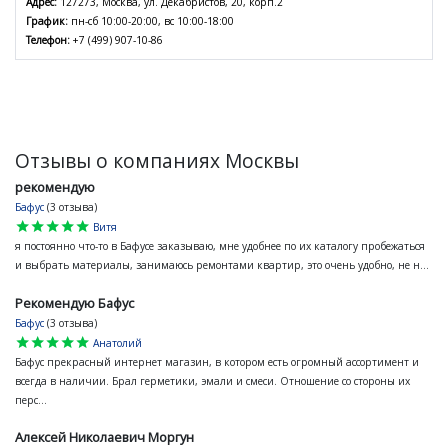
Адрес:
127273, Москва, ул. Декабристов, 20, корп.2
График:
пн-сб 10:00-20:00, вс 10:00-18:00
Телефон:
+7 (499) 907-10-86
Отзывы о компаниях Москвы
рекомендую
Бафус
(3 отзыва)
star
star
star
star
star
Витя
я постоянно что-то в Бафусе заказываю, мне удобнее по их каталогу пробежаться
и выбрать материалы, занимаюсь ремонтами квартир, это очень удобно, не н...
Рекомендую Бафус
Бафус
(3 отзыва)
star
star
star
star
star
Анатолий
Бафус прекрасный интернет магазин, в котором есть огромный ассортимент и
всегда в наличии. Брал герметики, эмали и смеси. Отношение со стороны их
перс...
Алексей Николаевич Моргун