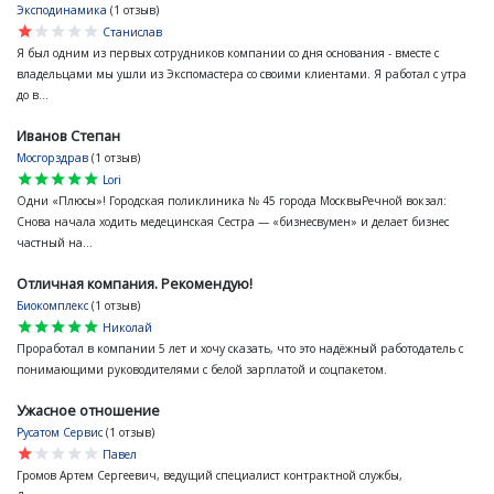
Эксподинамика
(1 отзыв)
star
star
star
star
star
Станислав
Я был одним из первых сотрудников компании со дня основания - вместе с
владельцами мы ушли из Экспомастера со своими клиентами. Я работал с утра
до в...
Иванов Степан
Мосгорздрав
(1 отзыв)
star
star
star
star
star
Lori
Одни «Плюсы»! Городская поликлиника № 45 города МосквыРечной вокзал:
Снова начала ходить медецинская Сестра — «бизнесвумен» и делает бизнес
частный на...
Отличная компания. Рекомендую!
Биокомплекс
(1 отзыв)
star
star
star
star
star
Николай
Проработал в компании 5 лет и хочу сказать, что это надёжный работодатель с
понимающими руководителями с белой зарплатой и соцпакетом.
Ужасное отношение
Русатом Сервис
(1 отзыв)
star
star
star
star
star
Павел
Громов Артем Сергеевич, ведущий специалист контрактной службы,