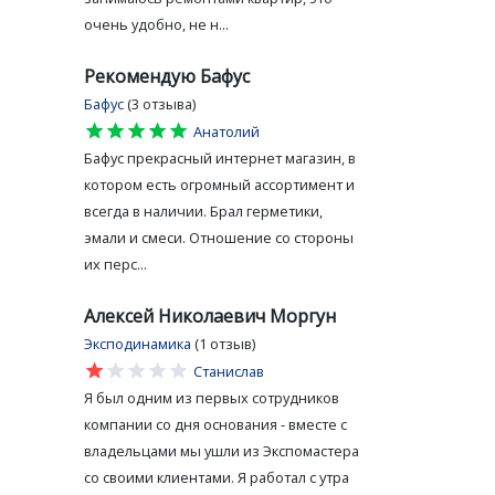
очень удобно, не н...
Рекомендую Бафус
Бафус
(3 отзыва)
star
star
star
star
star
Анатолий
Бафус прекрасный интернет магазин, в
котором есть огромный ассортимент и
всегда в наличии. Брал герметики,
эмали и смеси. Отношение со стороны
их перс...
Алексей Николаевич Моргун
Эксподинамика
(1 отзыв)
star
star
star
star
star
Станислав
Я был одним из первых сотрудников
компании со дня основания - вместе с
владельцами мы ушли из Экспомастера
со своими клиентами. Я работал с утра