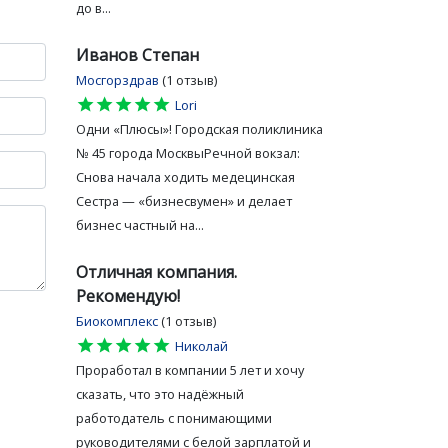
до в...
Иванов Степан
Мосгорздрав
(1 отзыв)
star
star
star
star
star
Lori
Одни «Плюсы»! Городская поликлиника
№ 45 города МосквыРечной вокзал:
Снова начала ходить медецинская
Сестра — «бизнесвумен» и делает
бизнес частный на...
Отличная компания.
Рекомендую!
Биокомплекс
(1 отзыв)
star
star
star
star
star
Николай
Проработал в компании 5 лет и хочу
сказать, что это надёжный
работодатель с понимающими
руководителями с белой зарплатой и