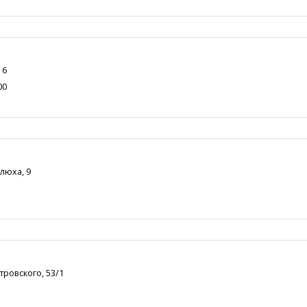
 6
00
елюха, 9
тровского, 53/1