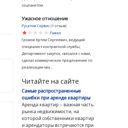
соцпакетом.
Ужасное отношение
Русатом Сервис
(1 отзыв)
star
star
star
star
star
Павел
Громов Артем Сергеевич, ведущий
специалист контрактной службы,
Департамент закупок, связался с нами,
сделал коммерческое предложение по
реализации ква...
Читайте на сайте
Самые распространенные
ошибки при аренде квартиры
Аренда квартир – важная часть
рынка недвижимости, на
которой собственники квартир
и арендаторы встречаются при