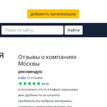
Добавить организацию
Найти
я
Отзывы о компаниях
Москвы
рекомендую
Бафус
(3 отзыва)
star
star
star
star
star
Витя
я постоянно что-то в Бафусе заказываю,
мне удобнее по их каталогу
пробежаться и выбрать материалы,
занимаюсь ремонтами квартир, это