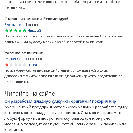
Снова начала ходить медецинская Сестра — «бизнесвумен» и делает бизнес
частный на...
Отличная компания. Рекомендую!
Биокомплекс
(1 отзыв)
star
star
star
star
star
Николай
Проработал в компании 5 лет и хочу сказать, что это надёжный работодатель с
понимающими руководителями с белой зарплатой и соцпакетом.
Ужасное отношение
Русатом Сервис
(1 отзыв)
star
star
star
star
star
Павел
Громов Артем Сергеевич, ведущий специалист контрактной службы,
Департамент закупок, связался с нами, сделал коммерческое предложение по
реализации ква...
Читайте на сайте
Он разработал складную сумку - как оригами. И покорил мир
Американский предприниматель Джеймс Куниц разработал сумку,
которую можно складывать как оригами. Она может принимать
любую форму - под любую поклажу. Благодаря этому оно
идеально подходит для путешествий, самых разных покупок или
кемпинга...