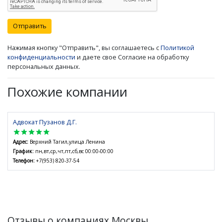
Отправить
Нажимая кнопку "Отправить", вы соглашаетесь с
Политикой
конфиденциальности
и даете свое Согласие на обработку
персональных данных.
Похожие компании
Адвокат Пузанов Д.Г.
star
star
star
star
star
Адрес:
Верхний Тагил,улица Ленина
График:
пн,вт,ср,чт,пт,сб,вс 00:00-00:00
Телефон:
+7(953) 820-37-54
Отзывы о компаниях Москвы