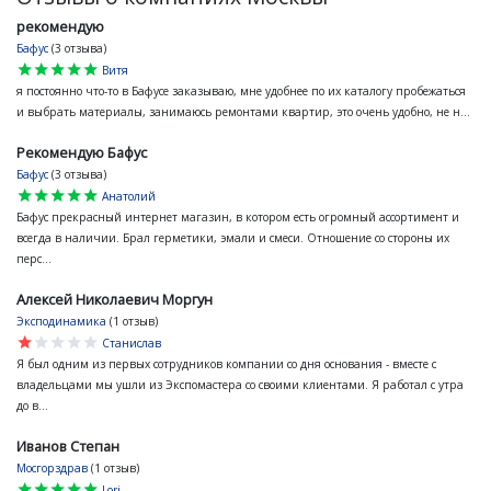
рекомендую
Бафус
(3 отзыва)
star
star
star
star
star
Витя
я постоянно что-то в Бафусе заказываю, мне удобнее по их каталогу пробежаться
и выбрать материалы, занимаюсь ремонтами квартир, это очень удобно, не н...
Рекомендую Бафус
Бафус
(3 отзыва)
star
star
star
star
star
Анатолий
Бафус прекрасный интернет магазин, в котором есть огромный ассортимент и
всегда в наличии. Брал герметики, эмали и смеси. Отношение со стороны их
перс...
Алексей Николаевич Моргун
Эксподинамика
(1 отзыв)
star
star
star
star
star
Станислав
Я был одним из первых сотрудников компании со дня основания - вместе с
владельцами мы ушли из Экспомастера со своими клиентами. Я работал с утра
до в...
Иванов Степан
Мосгорздрав
(1 отзыв)
star
star
star
star
star
Lori