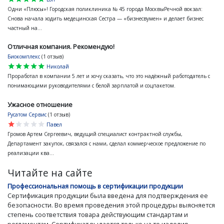
Одни «Плюсы»! Городская поликлиника № 45 города МосквыРечной вокзал:
Снова начала ходить медецинская Сестра — «бизнесвумен» и делает бизнес
частный на...
Отличная компания. Рекомендую!
Биокомплекс
(1 отзыв)
star
star
star
star
star
Николай
Проработал в компании 5 лет и хочу сказать, что это надёжный работодатель с
понимающими руководителями с белой зарплатой и соцпакетом.
Ужасное отношение
Русатом Сервис
(1 отзыв)
star
star
star
star
star
Павел
Громов Артем Сергеевич, ведущий специалист контрактной службы,
Департамент закупок, связался с нами, сделал коммерческое предложение по
реализации ква...
Читайте на сайте
Профессиональная помощь в сертификации продукции
Сертификация продукции была введена для подтверждения ее
безопасности. Во время проведения этой процедуры выясняется
степень соответствия товара действующим стандартам и