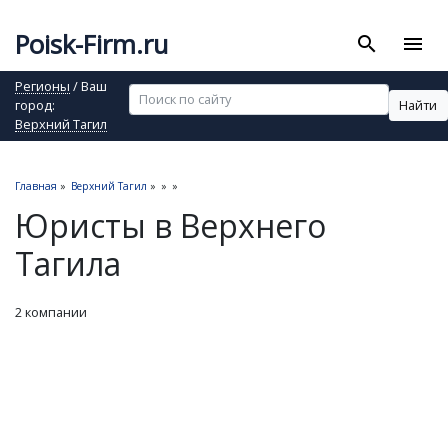
Poisk-Firm.ru
search
menu
Регионы
/ Ваш
Найти
город:
Верхний Тагил
Главная
»
Верхний Тагил
»
»
»
Юристы в Верхнего
Тагила
2 компании