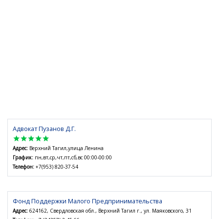
Адвокат Пузанов Д.Г.
star
star
star
star
star
Адрес:
Верхний Тагил,улица Ленина
График:
пн,вт,ср,чт,пт,сб,вс 00:00-00:00
Телефон:
+7(953) 820-37-54
Фонд Поддержки Малого Предпринимательства
Адрес:
624162, Свердловская обл., Верхний Тагил г., ул. Маяковского, 31