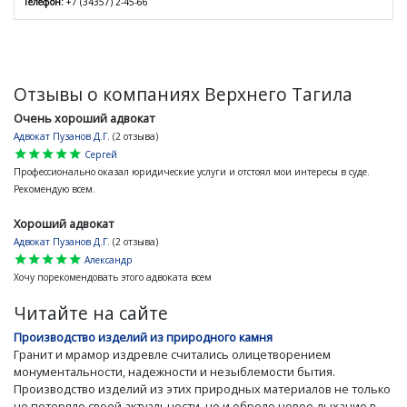
Телефон:
+7 (34357) 2-45-66
Отзывы о компаниях Верхнего Тагила
Очень хороший адвокат
Адвокат Пузанов Д.Г.
(2 отзыва)
star
star
star
star
star
Сергей
Профессионально оказал юридические услуги и отстоял мои интересы в суде.
Рекомендую всем.
Хороший адвокат
Адвокат Пузанов Д.Г.
(2 отзыва)
star
star
star
star
star
Александр
Хочу порекомендовать этого адвоката всем
Читайте на сайте
Производство изделий из природного камня
Гранит и мрамор издревле считались олицетворением
монументальности, надежности и незыблемости бытия.
Производство изделий из этих природных материалов не только
не потеряло своей актуальности, но и обрело новое дыхание в