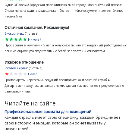
Одни «Плюсы»! Городская поликлиника № 45 города МосквыРечной вокзал:
Снова начала ходить медецинская Сестра — «бизнесвумен» и делает бизнес
частный на...
Отличная компания. Рекомендую!
Биокомплекс
(1 отзыв)
star
star
star
star
star
Николай
Проработал в компании 5 лет и хочу сказать, что это надёжный работодатель с
понимающими руководителями с белой зарплатой и соцпакетом.
Ужасное отношение
Русатом Сервис
(1 отзыв)
star
star
star
star
star
Павел
Громов Артем Сергеевич, ведущий специалист контрактной службы,
Департамент закупок, связался с нами, сделал коммерческое предложение по
реализации ква...
Читайте на сайте
Профессиональные ароматы для помещений
Каждая отрасль имеет свою специфику, каждый бренд имеет
свою историю и эмоции, которые он хочет вызвать у
покупателей.