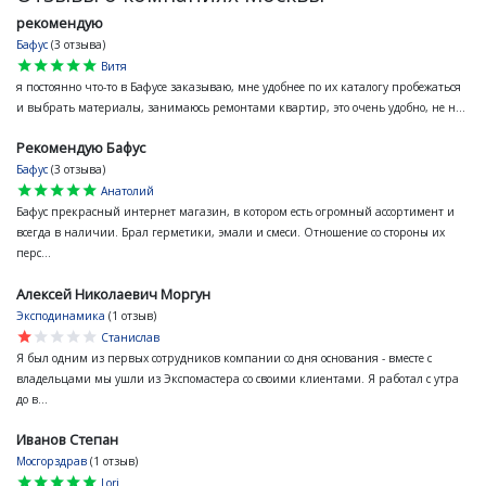
рекомендую
Бафус
(3 отзыва)
star
star
star
star
star
Витя
я постоянно что-то в Бафусе заказываю, мне удобнее по их каталогу пробежаться
и выбрать материалы, занимаюсь ремонтами квартир, это очень удобно, не н...
Рекомендую Бафус
Бафус
(3 отзыва)
star
star
star
star
star
Анатолий
Бафус прекрасный интернет магазин, в котором есть огромный ассортимент и
всегда в наличии. Брал герметики, эмали и смеси. Отношение со стороны их
перс...
Алексей Николаевич Моргун
Эксподинамика
(1 отзыв)
star
star
star
star
star
Станислав
Я был одним из первых сотрудников компании со дня основания - вместе с
владельцами мы ушли из Экспомастера со своими клиентами. Я работал с утра
до в...
Иванов Степан
Мосгорздрав
(1 отзыв)
star
star
star
star
star
Lori