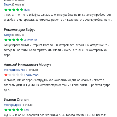
Бафус
(3 отзыва)
star
star
star
star
star
Витя
я постоянно что-то в Бафусе заказываю, мне удобнее по их каталогу пробежаться
и выбрать материалы, занимаюсь ремонтами квартир, это очень удобно, не н...
Рекомендую Бафус
Бафус
(3 отзыва)
star
star
star
star
star
Анатолий
Бафус прекрасный интернет магазин, в котором есть огромный ассортимент и
всегда в наличии. Брал герметики, эмали и смеси. Отношение со стороны их
перс...
Алексей Николаевич Моргун
Эксподинамика
(1 отзыв)
star
star
star
star
star
Станислав
Я был одним из первых сотрудников компании со дня основания - вместе с
владельцами мы ушли из Экспомастера со своими клиентами. Я работал с утра
до в...
Иванов Степан
Мосгорздрав
(1 отзыв)
star
star
star
star
star
Lori
Одни «Плюсы»! Городская поликлиника № 45 города МосквыРечной вокзал: