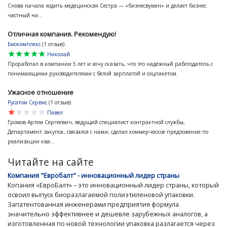
Снова начала ходить медецинская Сестра — «бизнесвумен» и делает бизнес
частный на...
Отличная компания. Рекомендую!
Биокомплекс
(1 отзыв)
star
star
star
star
star
Николай
Проработал в компании 5 лет и хочу сказать, что это надёжный работодатель с
понимающими руководителями с белой зарплатой и соцпакетом.
Ужасное отношение
Русатом Сервис
(1 отзыв)
star
star
star
star
star
Павел
Громов Артем Сергеевич, ведущий специалист контрактной службы,
Департамент закупок, связался с нами, сделал коммерческое предложение по
реализации ква...
Читайте на сайте
Компания "Евробалт" - инновационный лидер страны
Копания «ЕвроБалт» – это инновационный лидер страны, который
освоил выпуск биоразлагаемой полиэтиленовой упаковки.
Запатентованная инженерами предприятия формула
значительно эффективнее и дешевле зарубежных аналогов, а
изготовленная по новой технологии упаковка разлагается через