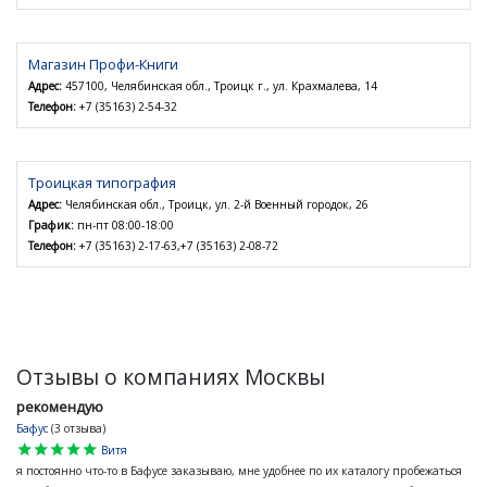
Магазин Профи-Книги
Адрес:
457100, Челябинская обл., Троицк г., ул. Крахмалева, 14
Телефон:
+7 (35163) 2-54-32
Троицкая типография
Адрес:
Челябинская обл., Троицк, ул. 2-й Военный городок, 26
График:
пн-пт 08:00-18:00
Телефон:
+7 (35163) 2-17-63,+7 (35163) 2-08-72
Отзывы о компаниях Москвы
рекомендую
Бафус
(3 отзыва)
star
star
star
star
star
Витя
я постоянно что-то в Бафусе заказываю, мне удобнее по их каталогу пробежаться