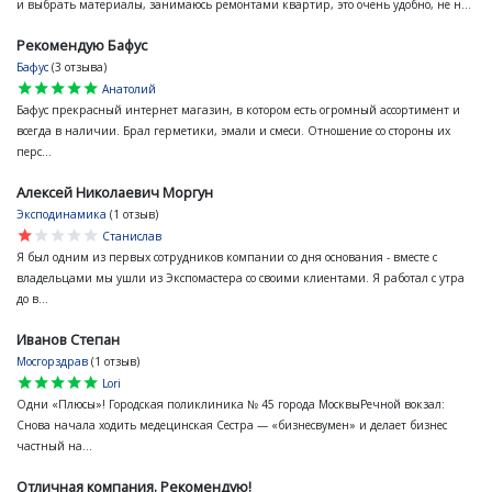
и выбрать материалы, занимаюсь ремонтами квартир, это очень удобно, не н...
Рекомендую Бафус
Бафус
(3 отзыва)
star
star
star
star
star
Анатолий
Бафус прекрасный интернет магазин, в котором есть огромный ассортимент и
всегда в наличии. Брал герметики, эмали и смеси. Отношение со стороны их
перс...
Алексей Николаевич Моргун
Эксподинамика
(1 отзыв)
star
star
star
star
star
Станислав
Я был одним из первых сотрудников компании со дня основания - вместе с
владельцами мы ушли из Экспомастера со своими клиентами. Я работал с утра
до в...
Иванов Степан
Мосгорздрав
(1 отзыв)
star
star
star
star
star
Lori
Одни «Плюсы»! Городская поликлиника № 45 города МосквыРечной вокзал:
Снова начала ходить медецинская Сестра — «бизнесвумен» и делает бизнес
частный на...
Отличная компания. Рекомендую!