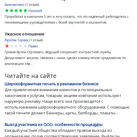
Биокомплекс
(1 отзыв)
star
star
star
star
star
Николай
Проработал в компании 5 лет и хочу сказать, что это надёжный работодатель с
понимающими руководителями с белой зарплатой и соцпакетом.
Ужасное отношение
Русатом Сервис
(1 отзыв)
star
star
star
star
star
Павел
Громов Артем Сергеевич, ведущий специалист контрактной службы,
Департамент закупок, связался с нами, сделал коммерческое предложение по
реализации ква...
Читайте на сайте
Широкоформатная печать в рекламном бизнесе
Для привлечения внимания клиентов и потенциальных
заказчиков к услугам, товарам, акциям компании используют
наружную рекламу. Чаще всего она производится с
использованием широкоформатного оборудования. С помощью
такой печати делают баннеры, щиты, билборды, плакаты...
Выход участника из ООО: особенности процедуры
Каждый участник общества обладает правом выхода из
организации, подав соответствующее заявление. Выйти он